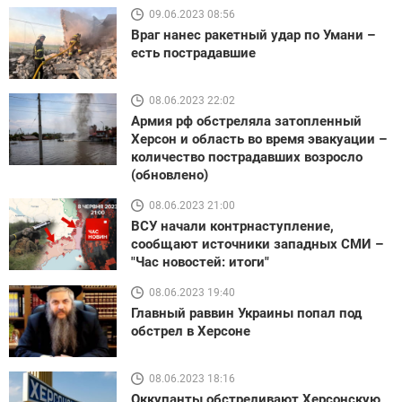
09.06.2023 08:56
Враг нанес ракетный удар по Умани –
есть пострадавшие
08.06.2023 22:02
Армия рф обстреляла затопленный
Херсон и область во время эвакуации –
количество пострадавших возросло
(обновлено)
08.06.2023 21:00
ВСУ начали контрнаступление,
сообщают источники западных СМИ –
"Час новостей: итоги"
08.06.2023 19:40
Главный раввин Украины попал под
обстрел в Херсоне
08.06.2023 18:16
Оккупанты обстреливают Херсонскую