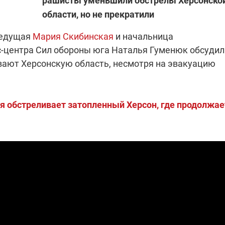
рашисты уменьшили обстрелы Херсонско
области, но не прекратили
ведущая
Мария Скибинская
и начальница
"ПЛЕНКИ МИНДИЧА": ДЕЛО 
ИЕ СВЕТА В УКРАИНЕ
АФЕРАХ ДРУГА ЗЕЛЕНСКОГ
-центра Сил обороны юга Наталья Гуменюк обсудил
вают Херсонскую область, несмотря на эвакуацию
бителей в четырех
Новое подозрение по делу Минд
тается без
НАБУ начало расследование в
жения в результате
отношении бывшего исполнител
 внешние аккумуляторы: в
С бывшего вице-премьера Алекс
обстрелов
директора Энергоатома
я обстреливает затопленный Херсон, где продолжае
мальной жарой в августе
Чернышова сняли электронный
озобновление графиков
браслет слежения
электроэнергии –
и
2:28
11.08.2025 15:16
Работают на
 войны" и
передовой:
гендарный
поддержите
nger
военкоров "5 канала",