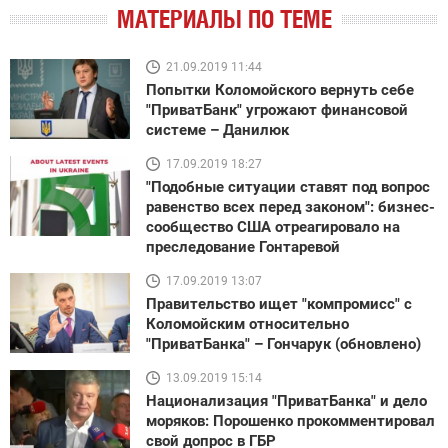
МАТЕРИАЛЫ ПО ТЕМЕ
21.09.2019 11:44
Попытки Коломойского вернуть себе
"ПриватБанк" угрожают финансовой
системе – Данилюк
17.09.2019 18:27
"Подобные ситуации ставят под вопрос
равенство всех перед законом": бизнес-
сообщество США отреагировало на
преследование Гонтаревой
17.09.2019 13:07
Правительство ищет "компромисс" с
Коломойским относительно
"ПриватБанка" – Гончарук (обновлено)
13.09.2019 15:14
Национализация "ПриватБанка" и дело
моряков: Порошенко прокомментировал
свой допрос в ГБР