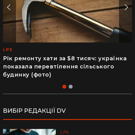
LIFE
MEDINFO
Рік ремонту хати за $8 тисяч: українка
Майже 2 тисячі отруєнь через салат –
показала перевтілення сільського
як відвідування популярного
будинку (фото)
ресторану призвело до госпіталізації
ВИБІР РЕДАКЦІЇ DV
Life
Life