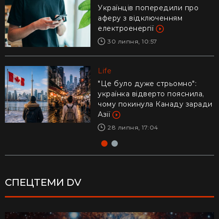
Українців попередили про
Ледь втримали на руках: у
аферу з відключенням
Дніпрі рибалки витягли з річки
електроенергії
гігантського коропа (відео)
30 липня, 10:57
28 липня, 17:47
Life
Life
"Це було дуже стрьомно":
Драматичне відео із
українка відверто пояснила,
Каліфорнії: 16-річний ризикнув
чому покинула Канаду заради
життям заради дитини –
Азії
реакція Трампа
28 липня, 17:04
29 липня, 10:04
СПЕЦТЕМИ DV