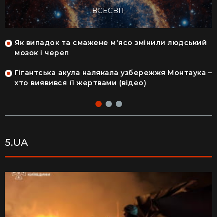
ВСЕСВІТ
Як випадок та смажене м'ясо змінили людський
мозок і череп
Гігантська акула налякала узбережжя Монтаука –
хто виявився її жертвами (відео)
5.UA