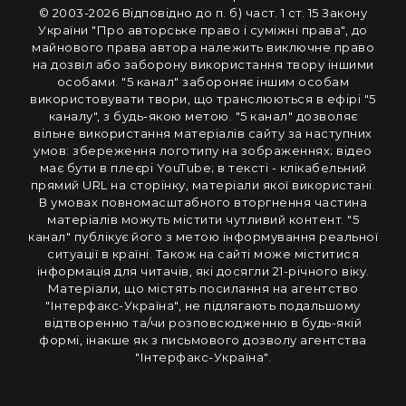
© 2003-2026 Вiдповiдно до п. б) част. 1 ст. 15 Закону
України "Про авторське право i сумiжнi права", до
майнового права автора належить виключне право
на дозвiл або заборону використання твору iншими
особами. "5 канал" забороняє iншим особам
використовувати твори, що транслюються в ефipi "5
каналу", з будь-якою метою. "5 канал" дозволяє
вiльне використання матерiалiв сайту за наступних
умов: збереження логотипу на зображеннях; вiдео
має бути в плеєрі YouTube; в тексті - клікабельний
прямий URL на сторінку, матеріали якої використані.
В умовах повномасштабного вторгнення частина
матеріалів можуть містити чутливий контент. "5
канал" публікує його з метою інформування реальної
ситуації в країні. Також на сайті може міститися
інформація для читачів, які досягли 21-річного віку.
Матеріали, що містять посилання на агентство
"Інтерфакс-Україна", не підлягають подальшому
відтворенню та/чи розповсюдженню в будь-якій
формі, інакше як з письмового дозволу агентства
"Інтерфакс-Україна".