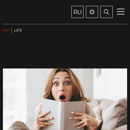
RU
DV
LIFE