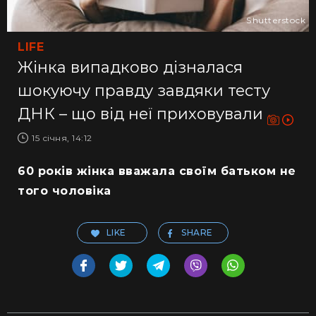
Shutterstock
LIFE
Жінка випадково дізналася
шокуючу правду завдяки тесту
ДНК – що від неї приховували
15 січня, 14:12
60 років жінка вважала своїм батьком не
того чоловіка
LIKE
SHARE