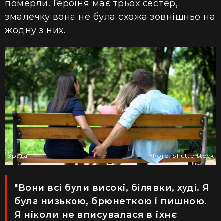
померли. Героїня має трьох сестер,
змалечку вона не була схожа
зовнішньо на
жодну з них.
Зрада
Фото: Shutterstock
"Вони всі були високі, білявки, худі. Я
була низькою, брюнеткою і пишною.
Я ніколи не вписувалася в їхнє