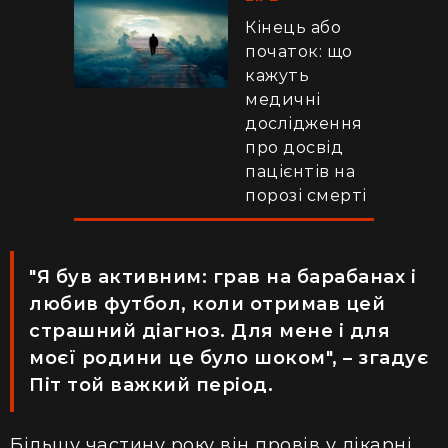
Кінець або
початок: що
кажуть
медичні
дослідження
про досвід
пацієнтів на
порозі смерті
"Я був активним: грав на барабанах і
любив футбол, коли отримав цей
страшний діагноз. Для мене і для
моєї родини це було шоком", – згадує
Піт той важкий період.
Більшу частину року він провів у лікарні,