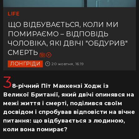
LIFE
ЩО ВІДБУВАЄТЬСЯ, КОЛИ МИ
ПОМИРАЄМО – ВІДПОВІДЬ
ЧОЛОВІКА, ЯКІ ДВІЧІ "ОБДУРИВ"
СМЕРТЬ
ЛОНГРІДИ
20 жовтня, 16:19
3
8-річний Піт Маккензі Ходж із
Великої Британії, який двічі опинявся на
межі життя і смерті, поділився своїм
досвідом і спробував відповісти на вічне
питання: що відбувається з людиною,
коли вона помирає?