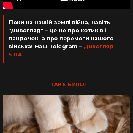
Поки на нашій землі війна, навіть
"Дивогляд" – це не про котиків і
пандочок, а про перемоги нашого
війська! Наш Telegram –
Дивогляд
5.UA
.
І ТАКЕ БУЛО: