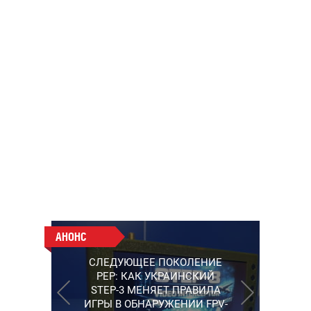
АНОНС
АНОНС
РАБОТАЮТ НА ПЕРЕДОВОЙ:
СЛЕДУЮЩЕЕ ПОКОЛЕНИЕ
ПОДДЕРЖИТЕ ВОЕНКОРОВ
PEP: КАК УКРАИНСКИЙ
"5 КАНАЛА", КОТОРЫЕ
STEP-3 МЕНЯЕТ ПРАВИЛА
СНИМАЮТ НА САМЫХ
ИГРЫ В ОБНАРУЖЕНИИ FPV-
ГОРЯЧИХ НАПРАВЛЕНИЯХ