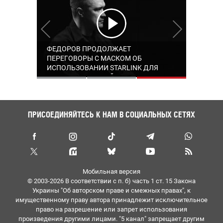
"ТОЧНОЕ ПОПАДАНИЕ БЕЗ
МОЩНЫЙ ВЗРЫВ В МОСКВЕ,
ФЕДОРОВ ПРОДОЛЖАЕТ
ОТКЛОНЕНИЯ ОТ КУРСА": ФЕДОРОВ
УКРАИНСКАЯ БАЛЛИСТИКА И
ПЕРЕГОВОРЫ С МАСКОМ ОБ
НАМЕКНУЛ НА "САПСАН" И СООБЩИЛ
МОРСКИЕ ДРОНЫ ВБЛИЗИ ЯЛТЫ –
ИСПОЛЬЗОВАНИИ STARLINK ДЛЯ
ПОДРОБНОСТИ УСПЕШНОГО
ХРОНИКА 1626-ГО ДНЯ ВЕЛИКОЙ
ПОРАЖЕНИЯ ЦЕЛЕЙ В РФ
ИСПЫТАНИЯ УКРАИНСКОЙ
ВОЙНЫ
БАЛЛИСТИЧЕСКОЙ РАКЕТЫ
ПРИСОЕДИНЯЙТЕСЬ К НАМ В СОЦИАЛЬНЫХ СЕТЯХ
Мобильная версия
© 2003-2026 В соответствии с п. б) часть 1 ст. 15 Закона
Украины "Об авторском праве и смежных правах", к
имущественному праву автора принадлежит исключительное
право на разрешение или запрет использования
произведения другими лицами. "5 канал" запрещает другим