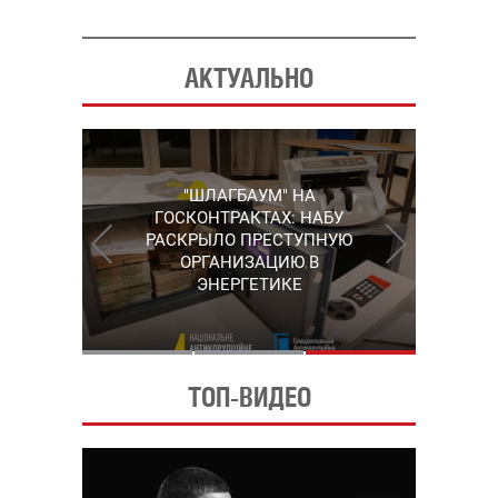
АКТУАЛЬНО
"КАРЛСОН" С
"ШЛАГБАУМ" НА
ГРУШЕВСКОГО: НАБУ
СЕРГЕЙ ПУШКАРЬ,
ГОСКОНТРАКТАХ: НАБУ
УПОМЯНУТЫЙ В "ПЛЕНКАХ
ВЫШЛО НА ОДНОГО ИЗ
РАСКРЫЛО ПРЕСТУПНУЮ
МИНДИЧА", ПОКИНУЛ
РУКОВОДИТЕЛЕЙ
ОРГАНИЗАЦИЮ В
КОРРУПЦИОННОЙ СХЕМЫ
УКРАИНУ
ЭНЕРГЕТИКЕ
В ЭНЕРГЕТИКЕ
ТОП-ВИДЕО