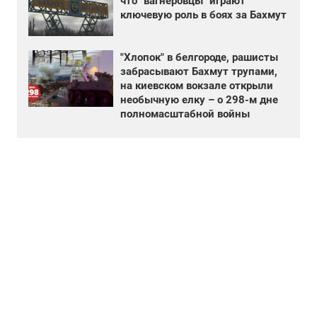
что "вагнеровцы" играют
ключевую роль в боях за Бахмут
"Хлопок" в белгороде, рашисты
забрасывают Бахмут трупами,
на киевском вокзале открыли
необычную елку – о 298-м дне
полномасштабной войны