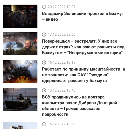
20.12.2022 13:07
Владимир Зеленский приехал в Бахмут
– видео
17.12.2022 22:00
Повернешься – застрелят. У них все
держит страх": как воюют рашисты под
Бахмутом – "Непридуманные истории"
16.12.2022 19:19
Работает по принципу масштабности, а
не точности: как САУ "Гвоздика"
сдерживает россиян у Бахмута
15.12.2022 16:46
ВСУ продвинулись на полтора
километра возле Диброва Донецкой
области – Громов рассказал
подробности
15.12.2022 13:26