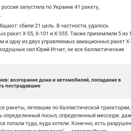
россия запустила по Украине 41 ракету,
.
"ПЛЕНКИ МИНДИЧА": ДЕЛО 
щают: сбили 21 цель. В частности, удалось
ИЕ СВЕТА В УКРАИНЕ
АФЕРАХ ДРУГА ЗЕЛЕНСКОГ
 ракет Х-55, Х-101 и Х-555. Также приземлили 5 из 
и и одну из двух управляемых авиационных ракет Х-
бителей в четырех
Новое подозрение по делу Минд
тается без
НАБУ начало расследование в
Воздушных сил Юрий Игнат, не все баллистические
жения в результате
отношении бывшего исполнител
 внешние аккумуляторы: в
С бывшего вице-премьера Алекс
обстрелов
директора Энергоатома
мальной жарой в августе
Чернышова сняли электронный
озобновление графиков
браслет слежения
электроэнергии –
и
иев: возгорание дома и автомобилей, попадание в
ть пострадавшие
се ракеты, летевшие по баллистической траектории,
2:28
11.08.2025 15:16
Работают на
сть определенный посыл, определенный месседж: да
 войны" и
передовой:
 все попали туда, куда хотели. Конечно, есть разрушен
гендарный
поддержите
nger
военкоров "5 канала",