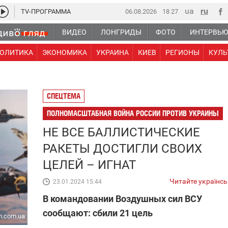
TV-ПРОГРАММА
06.08.2026
18:27
ВИДЕО
ЛОНГРИДЫ
ФОТО
ИНТЕРВЬ
ОЛИТИКА
ЭКОНОМИКА
УКРАИНА
КИЕВ
РЕГИОНЫ
КУЛЬ
СПЕЦТЕМА
ПОЛНОМАСШТАБНАЯ ВОЙНА РОССИИ ПРОТИВ УКРАИНЫ
НЕ ВСЕ БАЛЛИСТИЧЕСКИЕ
РАКЕТЫ ДОСТИГЛИ СВОИХ
ЦЕЛЕЙ – ИГНАТ
Читайте українс
23.01.2024 15:44
В командовании Воздушных сил ВСУ
сообщают: сбили 21 цель
m.com.ua