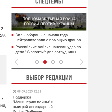
СПЕЦТЕМЫ
СПЕЦО
ПОЛНОМАСШТАБНАЯ ВОЙНА
О
"ХЛО
РОССИИ ПРОТИВ УКРАИНЫ
О
ОККУПИРО
12-
59.
Силы обороны с начала года
ича:
Поражены в
нейтрализовали с помощью дронов
управления
более 200 тыс. россиян
ьного
Херсонской
Российские войска нанесли удар по
ея
Двойной уд
депо "Укрпочты": две сотрудницы
целям рф: 
погибли
ВЫБОР РЕДАКЦИИ
08.09.2025 12:28
11.08.2025 15:
Поддержи
Работают на
же
"Машинерию войны" и
передовой:
ия,
выиграй легендарный
поддержите
Dodge Challenger
военкоров "5 