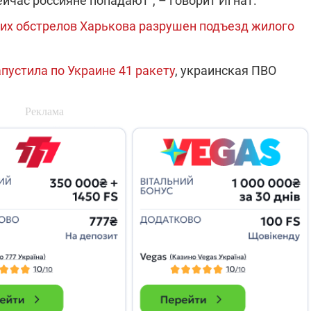
ейчас россияне попадают", – говорит Игнат.
которые снимают на
ких обстрелов Харькова разрушен подъезд жилого
самых горячих
направлениях фронта
7:25
04.12.2025 13:01
 дроны,
"Отправьте
ы –
Вернадского на
апустила по Украине 41 ракету
, украинская ПВО
я сбор
фронт": стрелковая
нужды
бригада Воздушных
ех бригад
сил ВСУ собирает на
НРК Numo