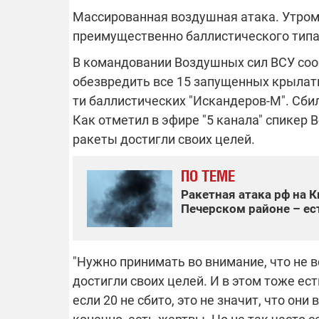
Массированная воздушная атака. Утром 
преимущественно баллистического типа
В командовании Воздушных сил ВСУ сооб
ОТКЛЮЧЕН
обезвредить все 15 запущенных крылатых
ти баллистических "Искандеров-М". Сбил
Часть потре
областях ос
Как отметил в эфире "5 канала" спикер 
электроснаб
Подготовьте
ракеты достигли своих целей.
российских 
связи с ано
возможно в
ПО ТЕМЕ
отключений 
подробност
Ракетная атака рф на К
Печерском районе – ес
"Нужно принимать во внимание, что не в
08.09.2025 1
Поддержи
достигли своих целей. И в этом тоже е
"Машинерию
если 20 не сбито, это не значит, что они
выиграй ле
Dodge Challe