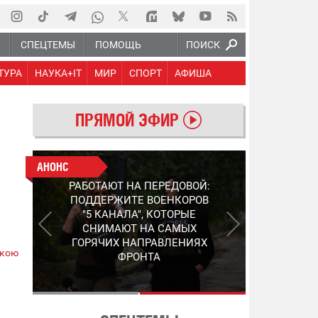
Ю
СПЕЦТЕМЫ
ПОМОЩЬ
ПОИСК
ТУРА
НАУКА+IT
МИР
СПОРТ
АФИША
ПРЯМОЙ ЭФИР
АНОНС
АНОНС
РАБОТАЮТ НА ПЕРЕДОВОЙ:
СЛЕДУЮЩЕЕ ПОКОЛЕНИЕ
ПОДДЕРЖИТЕ ВОЕНКОРОВ
PEP: КАК УКРАИНСКИЙ
"5 КАНАЛА", КОТОРЫЕ
STEP-3 МЕНЯЕТ ПРАВИЛА
СНИМАЮТ НА САМЫХ
ИГРЫ В ОБНАРУЖЕНИИ FPV-
ГОРЯЧИХ НАПРАВЛЕНИЯХ
ДРОНОВ
ькою
ФРОНТА