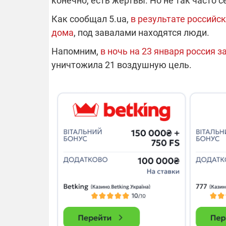
конечно, есть жертвы. Но не так часто с
Как сообщал 5.ua,
в результате российс
14.11.2025 1
дома
, под завалами находятся люди.
"Око и щит":
РЭБ и пикап
Напомним,
в ночь на 23 января россия з
продолжаетс
уничтожила 21 воздушную цель.
средств на 
сразу четыр
ВСУ