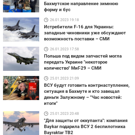
Бахмутское направление зимнюю
форму и бус
26.01.2023 19:18
Истребители F-16 для Украины:
западные чиновники уже обсуждают
возможность поставки – СМИ
26.01.2023 17:58
Польша под видом запчастей могла
передать Украине "некоторое
количество" МиГ-29 – СМИ
25.01.2023 21:09
ВСУ будут готовить контрнаступление,
ситуация в Бахмуте и кто завещал
деньги Залужному – "Час новостей:
итоги"
25.01.2023 20:48
"Для защиты от оккупанта": компания
Baykar подарила ВСУ 2 беспилотника
Bayraktar TB2