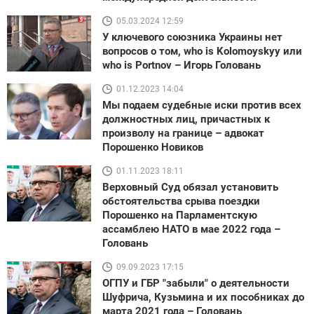
05.03.2024 12:59
У ключевого союзника Украины нет
вопросов о том, who is Kolomoyskyy или
who is Portnov – Игорь Головань
01.12.2023 14:04
Мы подаем судебные иски против всех
должностных лиц, причастных к
произволу на границе – адвокат
Порошенко Новиков
01.11.2023 18:11
Верховный Суд обязал установить
обстоятельства срыва поездки
Порошенко на Парламентскую
ассамблею НАТО в мае 2022 года –
Головань
09.09.2023 17:15
ОГПУ и ГБР "забыли" о деятельности
Шуфрича, Кузьмина и их пособниках до
марта 2021 года – Головань