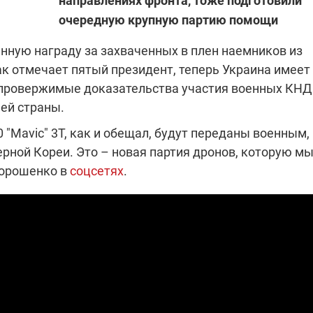
направлениях фронта, тоже подготовили
очередную крупную партию помощи
ную награду за захваченных в плен наемников из
ПОЛНОМАСШТАБНАЯ ВОЙН
 МИНДИЧА": ДЕЛО О
РОССИИ ПРОТИВ УКРАИНЫ
 ДРУГА ЗЕЛЕНСКОГО
ак отмечает пятый президент, теперь Украина имеет
провержимые доказательства участия военных КНД
В результате вражеского обстрел
рение по делу Миндича:
ей страны.
Сумской области 13 человек по
о расследование в
ранения, среди них – 7-летний р
бывшего исполнительного
Обстрелы Херсонской общины: 
 "Mavic" 3T, как и обещал, будут переданы военным,
ице-премьера Алексея
нергоатома
26 человек, под ударом оказалис
сняли электронный
ерной Кореи. Это – новая партия дронов, которую м
населенных пунктов
жения
Порошенко в
соцсетях
.
08.09.2025 12:28
Поддержи
"Машинерию войны" и
выиграй легендарный
Dodge Challenger