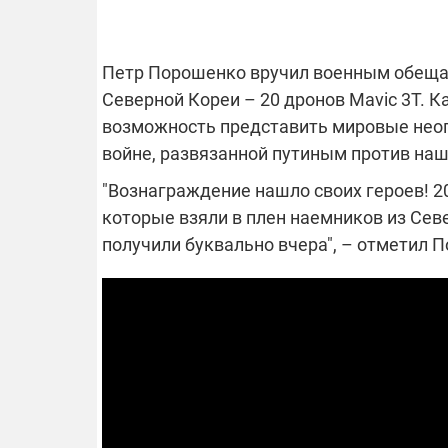
Петр Порошенко вручил военным обещан
"ПЛЕНКИ
ОТКЛЮЧЕНИЕ СВЕТА В УКРАИНЕ
АФЕРАХ
Северной Кореи – 20 дронов Mavic 3Т. К
возможность представить мировые нео
Часть потребителей в четырех
Новое подоз
войне, развязанной путиным против наш
областях остается без
НАБУ начал
электроснабжения в результате
отношении 
Подготовьте внешние аккумуляторы: в
"Вознаграждение нашло своих героев! 20
С бывшего в
российских обстрелов
директора Э
связи с аномальной жарой в августе
Чернышова 
которые взяли в плен наемников из Сев
возможно возобновление графиков
браслет сле
получили буквально вчера", – отметил 
отключений электроэнергии –
подробности