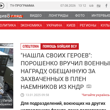
TV-ПРОГРАММА
07.08.2026
13 12
ВИДЕО
ЛОНГРИДЫ
ФОТО
ИНТЕРВЬ
ОЛИТИКА
ЭКОНОМИКА
УКРАИНА
КИЕВ
РЕГИОНЫ
КУЛЬ
СПЕЦТЕМА
ПОМОЩЬ БОЙЦАМ ВСУ
"НАШЛА СВОИХ ГЕРОЕВ":
ПОРОШЕНКО ВРУЧИЛ ВОЕНН
НАГРАДУ, ОБЕЩАННУЮ ЗА
ЗАХВАЧЕННЫХ В ПЛЕН
НАЕМНИКОВ ИЗ КНДР
Читайте українс
13.01.2025 09:58
 / Петро
Для подразделений, воюющих на других
рошенко