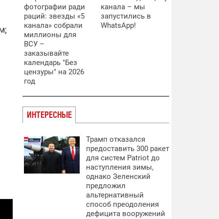
фотографии ради
канала – мы
раций: звезды «5
запустились в
канала» собрали
WhatsApp!
м;
миллионы для
ВСУ –
заказывайте
календарь "Без
цензуры" на 2026
год
ИНТЕРЕСНЫЕ
Трамп отказался
предоставить 300 ракет
для систем Patriot до
наступления зимы,
однако Зеленский
предложил
альтернативный
способ преодоления
дефицита вооружений