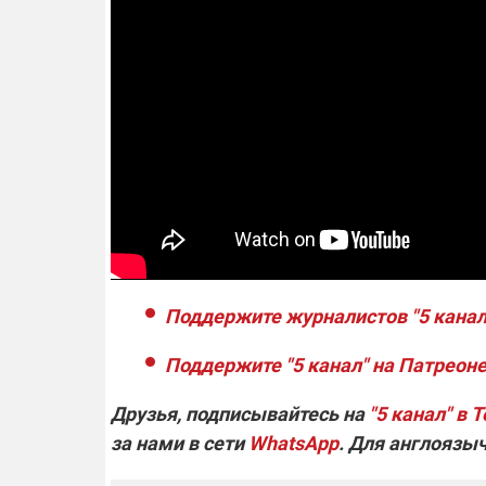
Поддержите журналистов "5 канал
Поддержите "5 канал" на Патреоне
Друзья, подписывайтесь на
"5 канал" в 
за нами в сети
WhatsApp
. Для англоязы