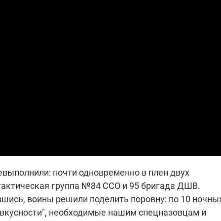
14.11.2025 17:25
"Око и щит": дроны,
РЭБ и пикапы –
продолжается сбор
средств на нужды
сразу четырех бригад
ВСУ
евыполнили: почти одновременно в плен двух
тактическая группа №84 ССО и 95 бригада ДШВ.
шись, воины решили поделить поровну: по 10 ночны
"вкусности", необходимые нашим спецназовцам и