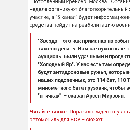
"Потопленный крейсер "москва". Орган
неделе организуют благотворительный з
участие, а "5 канал" будет информацио
средства пойдут на реабилитацию воен
"Звезда – это как приманка на событ
тяжело делать. Нам же нужно как-то
аукционы были удачными и продукти
"Холодный Яр". У нас есть там опре
будут антидроновые ружья, которые
наших подопечных, это 114 бат, 110 
минометного бата грузовик, чтобы воз
"птичках", – сказал Арсен Мирзоян.
Читайте также:
Поразило видео от украи
автомобиль для ВСУ – сюжет.