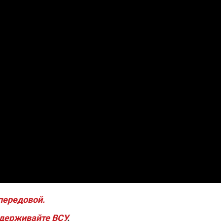
передовой.
держивайте ВСУ
.