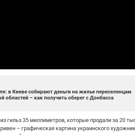
которые снимают на
самых горячих
направлениях фронта
7:25
04.12.2025 13:01
 дроны,
"Отправьте
ы –
Вернадского на
я сбор
фронт": стрелковая
нужды
бригада Воздушных
ех бригад
сил ВСУ собирает на
НРК Numo
ля: в Киеве собирают деньги на жилье переселенцам
й областей – как получить оберег с Донбасса
з гильз 35 миллиметров, которые продали за 20 ты
 гривен – графическая картина украинского художни