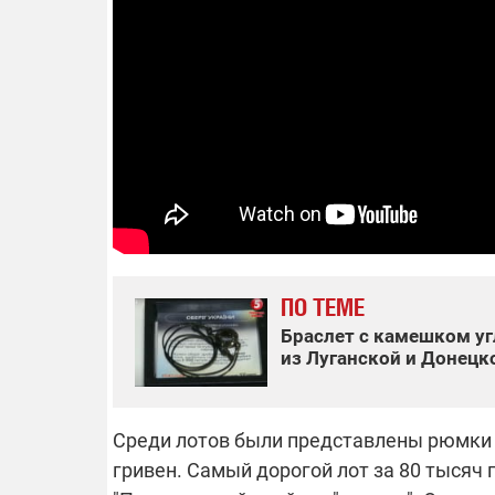
14.11.2025 1
"Око и щит":
РЭБ и пикап
продолжаетс
средств на 
сразу четыр
ВСУ
ПО ТЕМЕ
Браслет с камешком уг
из Луганской и Донецко
Среди лотов были представлены рюмки и
гривен. Самый дорогой лот за 80 тысяч