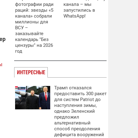
фотографии ради
канала – мы
раций: звезды «5
запустились в
канала» собрали
WhatsApp!
миллионы для
ВСУ –
заказывайте
ер
календарь "Без
цензуры" на 2026
год
ы
ИНТЕРЕСНЫЕ
Трамп отказался
предоставить 300 ракет
для систем Patriot до
наступления зимы,
однако Зеленский
предложил
альтернативный
способ преодоления
дефицита вооружений