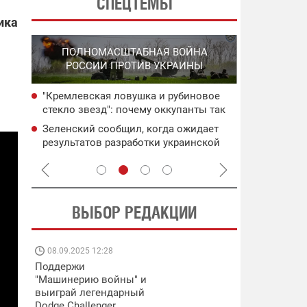
СПЕЦТЕМЫ
ика
СПЕЦО
ПОЛНОМАСШТАБНАЯ ВОЙНА
О
"ХЛО
РОССИИ ПРОТИВ УКРАИНЫ
О
ОККУПИРО
"Кремлевская ловушка и рубиновое
ича:
Поражены в
стекло звезд": почему оккупанты так
управления
зациклились на захвате
ьного
Херсонской
Зеленский сообщил, когда ожидает
ея
Двойной уд
Константиновки – Снегирев
результатов разработки украинской
целям рф: 
баллистики
ВЫБОР РЕДАКЦИИ
08.09.2025 12:28
11.08.2025 15:
Поддержи
Работают на
"Машинерию войны" и
передовой:
выиграй легендарный
поддержите
Dodge Challenger
военкоров "5 