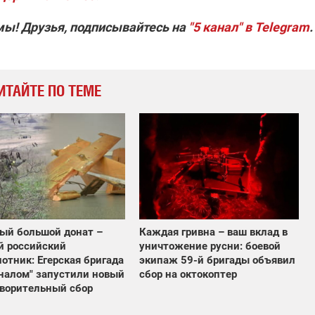
мы! Друзья, подписывайтесь на
"5 канал" в Telegram
.
ИТАЙТЕ ПО ТЕМЕ
Каждая гривна – ваш вклад в
ый большой донат –
уничтожение русни: боевой
й российский
экипаж 59-й бригады объявил
отник: Егерская бригада
сбор на октокоптер
аналом" запустили новый
ворительный сбор