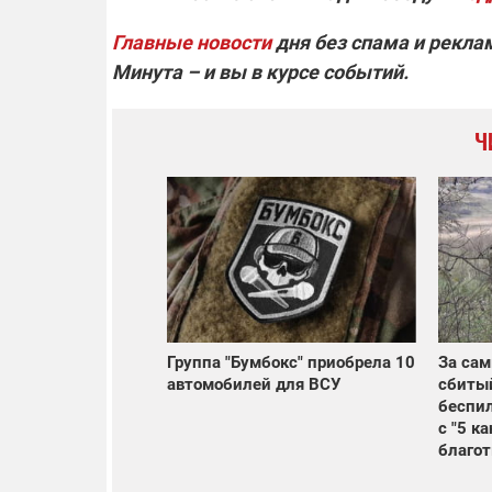
Главные новости
дня без спама и рекла
Минута – и вы в курсе событий.
Ч
Группа "Бумбокс" приобрела 10
За сам
автомобилей для ВСУ
сбиты
беспил
с "5 к
благот