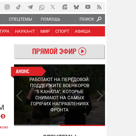
Ю
СПЕЦТЕМЫ
ПОМОЩЬ
ПОИСК
ТУРА
НАУКА+IT
МИР
СПОРТ
АФИША
ПРЯМОЙ ЭФИР
АНОНС
АНОНС
РАБОТАЮТ НА ПЕРЕДОВОЙ:
СЛЕДУЮЩЕЕ ПОКОЛЕНИЕ
ПОДДЕРЖИТЕ ВОЕНКОРОВ
PEP: КАК УКРАИНСКИЙ
"5 КАНАЛА", КОТОРЫЕ
STEP-3 МЕНЯЕТ ПРАВИЛА
СНИМАЮТ НА САМЫХ
ИГРЫ В ОБНАРУЖЕНИИ FPV-
ГОРЯЧИХ НАПРАВЛЕНИЯХ
М
ДРОНОВ
ФРОНТА
ькою