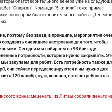
изаторы благотворительного вечера уже на следующ
абег "Спартан". Команда "5 канала" тоже примет
нным спонсором благотворительного забега. Денежн
ных.
ие, поэтому без звезд, в принципе, мероприятия оче
 создавать очевидное настроение для того, чтобы
вными. Сегодня мы собираем на 93 бригаду
деленные потребности, которые нужно закрывать. Эт
 мы закупаем для ребят. Есть потребность также дл
ТрО, они сейчас передислоцируются и им нужно для
ить 120 калибр, ну, и, конечно, есть потребность в
нского воина: меценаты из Литвы собрали деньги н