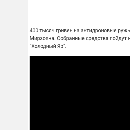
ОТКЛЮЧЕН
400 тысяч гривен на антидроновые ружь
Мирзояна. Собранные средства пойдут 
Часть потре
"Холодный Яр".
областях ос
электроснаб
Подготовьте
российских 
связи с ано
возможно в
отключений 
подробност
08.09.2025 1
Поддержи
"Машинерию
выиграй ле
Dodge Challe