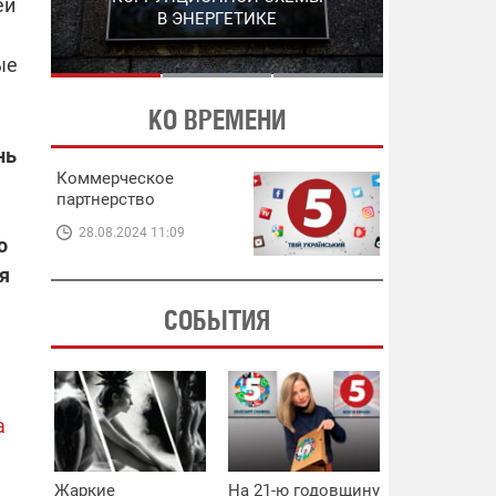
ей
ЭНЕРГЕТИКЕ
В ЭНЕРГЕТИКЕ
ые
КО ВРЕМЕНИ
нь
Коммерческое
партнерство
28.08.2024 11:09
о
я
СОБЫТИЯ
а
Жаркие
На 21-ю годовщину