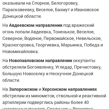
оказывали на Спорное, Белогоровку,
Парасковеевку, Веселое, Бахмут и Ивановское
Донецкой области.
На
Авдеевском направлении
под вражеский
огонь попали Авдеевка, Тоненькое, Веселое,
Северное, Водяное, Первомайское, Невельское,
Красногоровка, Георгиевка, Марьинка, Победа и
Новомихайловка.
На
Новопавловском направлении
оккупанты
обстреляли Богоявленку, Угледар, Пречистовку,
Большую Новоселку и Нескучное Донецкой
области.
На
Запорожском
и
Херсонском направлениях
обстрелам из минометов, ствольной и реактивной
артиллерии подверглись районы более 40
населенных пунктов. Среди них – Времовка