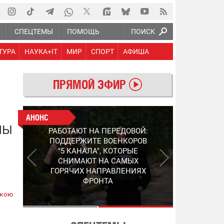
Ю
СПЕЦТЕМЫ
ПОМОЩЬ
ПОИСК
ТУРА
НАУКА+IT
МИР
СПОРТ
АФИША
ПРЯМОЙ ЭФИР
АНОНС
АНОНС
ЛЫ
РАБОТАЮТ НА ПЕРЕДОВОЙ:
СЛЕДУЮЩЕЕ ПОКОЛЕНИЕ
ПОДДЕРЖИТЕ ВОЕНКОРОВ
PEP: КАК УКРАИНСКИЙ
"5 КАНАЛА", КОТОРЫЕ
STEP-3 МЕНЯЕТ ПРАВИЛА
СНИМАЮТ НА САМЫХ
ИГРЫ В ОБНАРУЖЕНИИ FPV-
ГОРЯЧИХ НАПРАВЛЕНИЯХ
ДРОНОВ
ФРОНТА
ькою