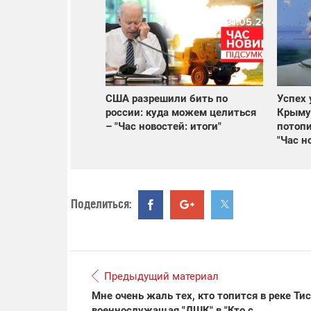
США разрешили бить по
Успех 
россии: куда можем целиться
Крыму
– "Час новостей: итоги"
потопи
"Час н
Поделиться:
Предыдущий материал
Мне очень жаль тех, кто топится в реке Тис
военнослужащая "ДШК" в "Кто с