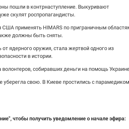
оны пошли в контрнаступление. Выкуривают
 уже скулят роспропагандисты.
"ПЛЕНКИ МИНДИЧА": ДЕЛО 
ИЕ СВЕТА В УКРАИНЕ
я США применять HIMARS по приграничным областя
АФЕРАХ ДРУГА ЗЕЛЕНСКОГ
акже должны быть сняты.
бителей в четырех
Новое подозрение по делу Минд
тается без
НАБУ начало расследование в
ь от ядерного оружия, стала жертвой одного из
жения в результате
отношении бывшего исполнител
 внешние аккумуляторы: в
С бывшего вице-премьера Алекс
опасности в истории.
обстрелов
директора Энергоатома
мальной жарой в августе
Чернышова сняли электронный
озобновление графиков
браслет слежения
а волонтеров, собиравших деньги на помощь Украине
электроэнергии –
и
не уберегла свою. В Киеве простились с парамедико
2:28
11.08.2025 15:16
Работают на
 войны" и
передовой:
ие", чтобы получить уведомление о начале эфира:
гендарный
поддержите
nger
военкоров "5 канала",