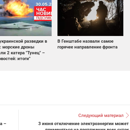
украинской разведки в
В Генштабе назвали самое
: морские дроны
горячее направление фронта
ли 2 катера "Тунец" –
овостей: итоги"
Следующий материал
а –
3 июня отключение электроэнергии может
применяться на протяжении всех суток