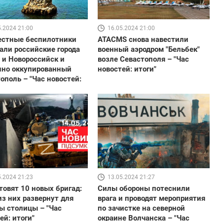
5.2024 21:00
16.05.2024 21:00
естные беспилотники
ATACMS снова навестили
али российские города
военный аэродром "Бельбек"
 и Новороссийск и
возле Севастополя – "Час
нно оккупированный
новостей: итоги"
ополь – "Час новостей:
13.05.2024 21:27
5.2024 21:23
Силы обороны потеснили
товят 10 новых бригад:
врага и проводят мероприятия
из них развернут для
по зачистке на северной
ы столицы – "Час
окраине Волчанска – "Час
ей: итоги"