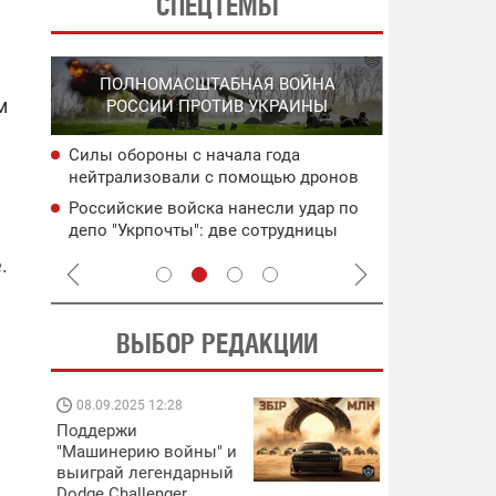
СПЕЦТЕМЫ
СПЕЦО
ПОЛНОМАСШТАБНАЯ ВОЙНА
О
"ХЛО
м
РОССИИ ПРОТИВ УКРАИНЫ
О
ОККУПИРО
Силы обороны с начала года
ича:
Поражены в
нейтрализовали с помощью дронов
управления
более 200 тыс. россиян
ьного
Херсонской
Российские войска нанесли удар по
ея
Двойной уд
депо "Укрпочты": две сотрудницы
целям рф: 
погибли
.
м
ВЫБОР РЕДАКЦИИ
08.09.2025 12:28
11.08.2025 15:
Поддержи
Работают на
"Машинерию войны" и
передовой:
выиграй легендарный
поддержите
Dodge Challenger
военкоров "5 