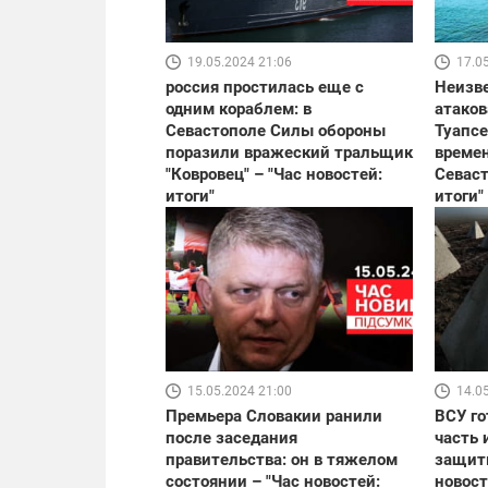
19.05.2024 21:06
17.0
россия простилась еще с
Неизв
одним кораблем: в
атаков
Севастополе Силы обороны
Туапсе
поразили вражеский тральщик
време
"Ковровец" – "Час новостей:
Севаст
итоги"
итоги"
15.05.2024 21:00
14.0
Премьера Словакии ранили
ВСУ го
после заседания
часть 
правительства: он в тяжелом
защит
состоянии – "Час новостей:
новост