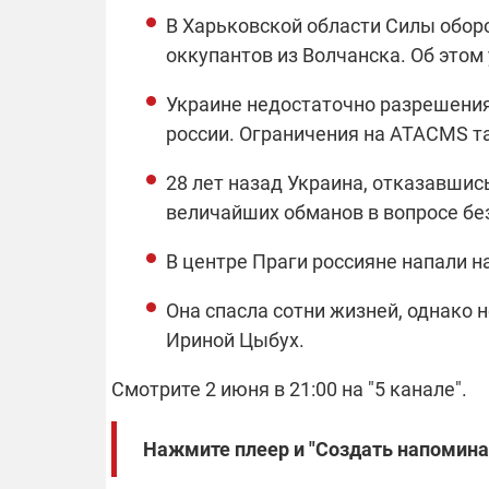
В Харьковской области Силы обор
оккупантов из Волчанска. Об этом
ОТКЛЮЧЕН
Украине недостаточно разрешени
россии. Ограничения на ATACMS т
Часть потре
областях ос
28 лет назад Украина, отказавшис
электроснаб
Подготовьте
величайших обманов в вопросе без
российских 
связи с ано
возможно в
В центре Праги россияне напали н
отключений 
подробност
Она спасла сотни жизней, однако 
Ириной Цыбух.
Смотрите 2 июня в 21:00 на "5 канале".
08.09.2025 1
Поддержи
"Машинерию
Нажмите плеер и "Создать напоминан
выиграй ле
Dodge Challe