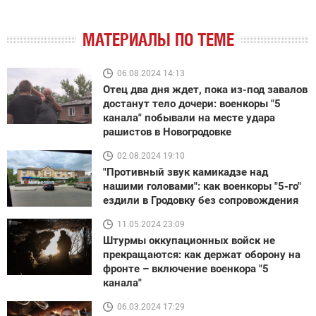
МАТЕРИАЛЫ ПО ТЕМЕ
06.08.2024 14:13
Отец два дня ждет, пока из-под завалов
достанут тело дочери: военкоры "5
канала" побывали на месте удара
рашистов в Новогродовке
02.08.2024 19:10
"Противный звук камикадзе над
нашими головами": как военкоры "5-го"
ездили в Гродовку без сопровождения
11.05.2024 23:09
Штурмы оккупационных войск не
прекращаются: как держат оборону на
фронте – включение военкора "5
канала"
06.03.2024 17:29