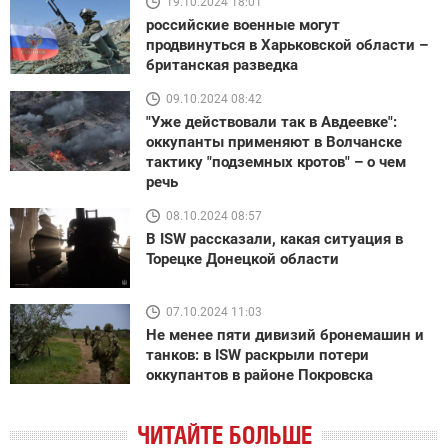
19.10.2024 18:01
российские военные могут
продвинуться в Харьковской области –
британская разведка
09.10.2024 08:42
"Уже действовали так в Авдеевке":
оккупанты применяют в Волчанске
тактику "подземных кротов" – о чем
речь
08.10.2024 08:57
В ISW рассказали, какая ситуация в
Торецке Донецкой области
07.10.2024 11:03
Не менее пяти дивизий бронемашин и
танков: в ISW раскрыли потери
оккупантов в районе Покровска
ЧИТАЙТЕ БОЛЬШЕ