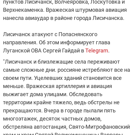
пунктов Лисичанск, Волчеяровка, Лоскутовка и
Верхнекаменка. Вражеская штурмовая авиация
нанесла авиаудар в районе города Лисичанска.
Лисичанск атакуют с Попаснянского
направления. Об этом информирует глава
Луганской ОВА Сергей Гайдай в
Telegram
.
"Лисичанск и близлежащие села переживают
самые сложные дни. россияне истребляют все на
своем пути. Уцелевших зданий становится все
меньше. Вражеская артиллерия и авиация
выжигает дома улицами. Обследовать
территории крайне тяжело, ведь обстрелы не
прекращаются. Вчера в городе пылали пять
многоэтажек, десяток частных домов,
обстреляна автостанция, Свято-Митрофановский
храм и храм Святой Великомученицы Варвары,