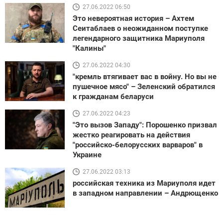
27.06.2022 06:50
Это невероятная история – Ахтем
Сеитаблаев о неожиданном поступке
легендарного защитника Мариуполя
"Калины"
27.06.2022 04:30
"кремль втягивает вас в войну. Но вы не
пушечное мясо" – Зеленский обратился
к гражданам беларуси
27.06.2022 04:23
"Это вызов Западу": Порошенко призвал
жестко реагировать на действия
"российско-белорусских варваров" в
Украине
27.06.2022 03:13
российская техника из Мариуполя идет
в западном направлении – Андрющенко