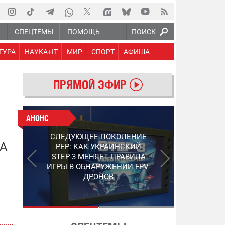
Ю
СПЕЦТЕМЫ
ПОМОЩЬ
ПОИСК
ТУРА
НАУКА+IT
МИР
СПОРТ
АФИША
ПРЯМОЙ ЭФИР
АНОНС
АНОНС
РАБОТАЮТ НА ПЕРЕДОВОЙ:
СЛЕДУЮЩЕЕ ПОКОЛЕНИЕ
ПОДДЕРЖИТЕ ВОЕНКОРОВ
А
PEP: КАК УКРАИНСКИЙ
"5 КАНАЛА", КОТОРЫЕ
STEP-3 МЕНЯЕТ ПРАВИЛА
СНИМАЮТ НА САМЫХ
ИГРЫ В ОБНАРУЖЕНИИ FPV-
ГОРЯЧИХ НАПРАВЛЕНИЯХ
ДРОНОВ
ФРОНТА