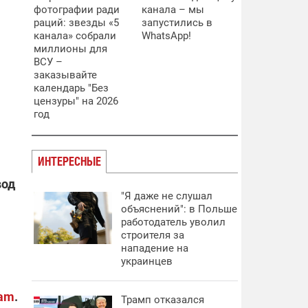
фотографии ради
канала – мы
раций: звезды «5
запустились в
канала» собрали
WhatsApp!
миллионы для
ВСУ –
заказывайте
календарь "Без
цензуры" на 2026
год
ИНТЕРЕСНЫЕ
вод
"Я даже не слушал
объяснений": в Польше
работодатель уволил
строителя за
нападение на
украинцев
ram
.
Трамп отказался