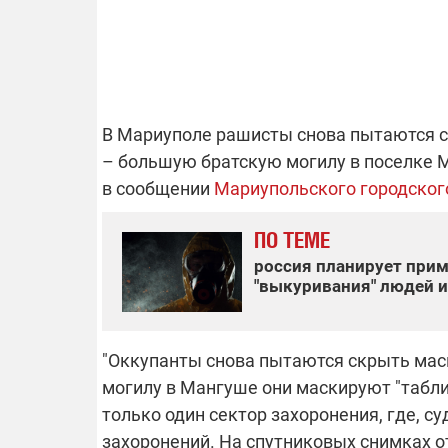
ОТКЛЮЧЕН
В Мариуполе рашисты снова пытаются с
Часть потре
– большую братскую могилу в поселке М
областях ос
электроснаб
в сообщении
Мариупольского городског
Подготовьте
российских 
связи с ано
возможно в
ПО ТЕМЕ
отключений 
россия планирует при
подробност
"выкуривания" людей и
"Оккупанты снова пытаются скрыть ма
08.09.2025 1
могилу в Мангуше они маскируют "табли
Поддержи
"Машинерию
только один сектор захоронения, где, с
выиграй ле
захоронений. На спутниковых снимках о
Dodge Challe