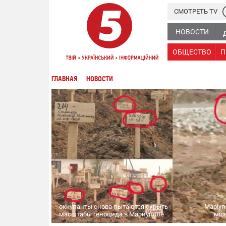
СМОТРЕТЬ TV
НОВОСТИ
ОБЩЕСТВО
П
ГЛАВНАЯ
НОВОСТИ
оккупанты снова пытаются скрыть
Маріуп
масштабы геноцида в Мариуполе
міс