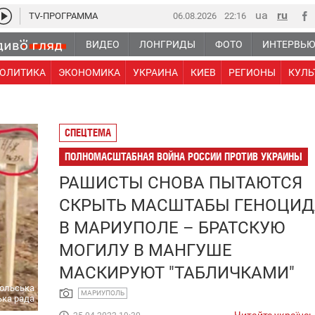
TV-ПРОГРАММА
06.08.2026
22:16
ВИДЕО
ЛОНГРИДЫ
ФОТО
ИНТЕРВЬ
ОЛИТИКА
ЭКОНОМИКА
УКРАИНА
КИЕВ
РЕГИОНЫ
КУЛЬ
СПЕЦТЕМА
ПОЛНОМАСШТАБНАЯ ВОЙНА РОССИИ ПРОТИВ УКРАИНЫ
РАШИСТЫ СНОВА ПЫТАЮТСЯ
СКРЫТЬ МАСШТАБЫ ГЕНОЦИД
В МАРИУПОЛЕ – БРАТСКУЮ
МОГИЛУ В МАНГУШЕ
МАСКИРУЮТ "ТАБЛИЧКАМИ"
ольська
МАРИУПОЛЬ
ька рада