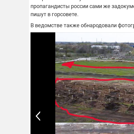
пропагандисты россии сами же задокуме
пишут в горсовете.
14.11.2025 1
"Око и щит":
В ведомстве также обнародовали фотог
РЭБ и пикап
продолжаетс
средств на 
сразу четыр
ВСУ