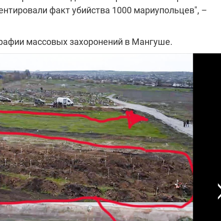
которые снимают на
нтировали факт убийства 1000 мариупольцев", –
самых горячих
направлениях фронта
7:25
04.12.2025 13:01
 дроны,
"Отправьте
рафии массовых захоронений в Мангуше.
ы –
Вернадского на
я сбор
фронт": стрелковая
нужды
бригада Воздушных
ех бригад
сил ВСУ собирает на
НРК Numo