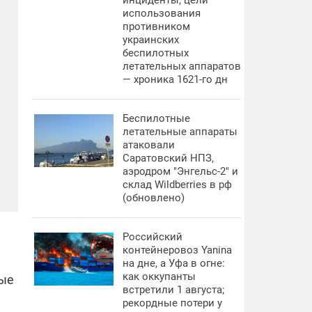
инциденты; цели
использования
противником
украинских
беспилотных
летательных аппаратов
— хроника 1621-го дн
Беспилотные
летательные аппараты
атаковали
Саратовский НПЗ,
аэродром "Энгельс-2" и
склад Wildberries в рф
(обновлено)
Российский
контейнеровоз Yanina
на дне, а Уфа в огне:
как оккупанты
ные
встретили 1 августа;
рекордные потери у