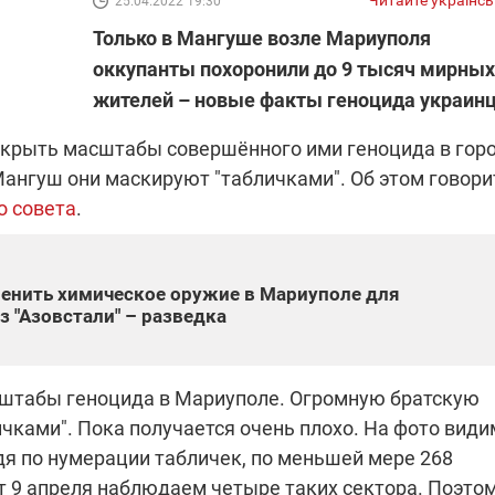
Читайте українс
25.04.2022 19:30
Только в Мангуше возле Мариуполя
оккупанты похоронили до 9 тысяч мирных
"ПЛЕНКИ МИНДИЧА": ДЕЛО 
ИЕ СВЕТА В УКРАИНЕ
жителей – новые факты геноцида украин
АФЕРАХ ДРУГА ЗЕЛЕНСКОГ
крыть масштабы совершённого ими геноцида в гор
бителей в четырех
Новое подозрение по делу Минд
ангуш они маскируют "табличками". Об этом говори
тается без
НАБУ начало расследование в
жения в результате
отношении бывшего исполнител
о совета
.
 внешние аккумуляторы: в
С бывшего вице-премьера Алекс
обстрелов
директора Энергоатома
мальной жарой в августе
Чернышова сняли электронный
озобновление графиков
браслет слежения
электроэнергии –
менить химическое оружие в Мариуполе для
и
з "Азовстали" – разведка
сштабы геноцида в Мариуполе. Огромную братскую
2:28
11.08.2025 15:16
чками". Пока получается очень плохо. На фото види
Работают на
 войны" и
передовой:
удя по нумерации табличек, по меньшей мере 268
гендарный
поддержите
т 9 апреля наблюдаем четыре таких сектора. Поэто
nger
военкоров "5 канала",