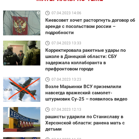
07.04.2023 14:06
Киевсовет хочет расторгнуть договор об
аренде с посольством россии –
подробности
07.04.2023 13:33
Корректировала ракетные удары по
школе в Донецкой области: СБУ
задержала коллаборанта в
прифронтовом городе
07.04.2023 13:23
Возле Марьинки ВСУ приземлили
навсегда вражеский самолет-
штурмовик Су-25 – появилось видео
07.04.2023 12:13
рашисты ударили по Станиславу в
Херсонской области: ранена мать с
детьми