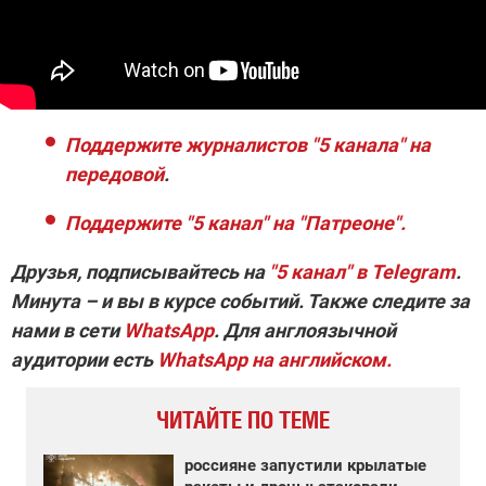
Поддержите журналистов "5 канала" на
передовой
.
Поддержите "5 канал" на "Патреоне".
Друзья, подписывайтесь на
"5 канал" в Telegram
.
Минута – и вы в курсе событий. Также следите за
нами в сети
WhatsApp
. Для англоязычной
аудитории есть
WhatsApp на английском.
ЧИТАЙТЕ ПО ТЕМЕ
россияне запустили крылатые