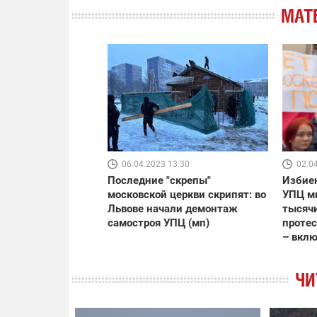
МАТ
06.04.2023 13:30
02.0
Последние "скрепы"
Избиен
московской церкви скрипят: во
УПЦ м
Львове начали демонтаж
тысяч
самостроя УПЦ (мп)
протес
– вкл
ЧИ