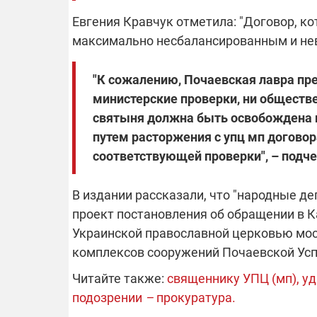
Евгения Кравчук отметила: "Договор, ко
максимально несбалансированным и нев
14.11.2025 1
"Око и щит":
РЭБ и пикап
"К сожалению, Почаевская лавра прев
продолжаетс
средств на 
министерские проверки, ни обществ
сразу четыр
святыня должна быть освобождена 
ВСУ
путем расторжения с упц мп догово
соответствующей проверки", – подче
В издании рассказали, что "народные д
проект постановления об обращении в 
Украинской православной церковью мос
комплексов сооружений Почаевской Усп
Читайте также:
священнику УПЦ (мп), у
подозрении
–
прокуратура.