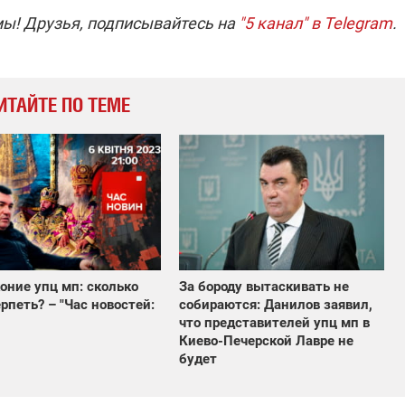
мы! Друзья, подписывайтесь на
"5 канал" в Telegram
.
ИТАЙТЕ ПО ТЕМЕ
оние упц мп: сколько
За бороду вытаскивать не
рпеть? – "Час новостей:
собираются: Данилов заявил,
что представителей упц мп в
Киево-Печерской Лавре не
будет