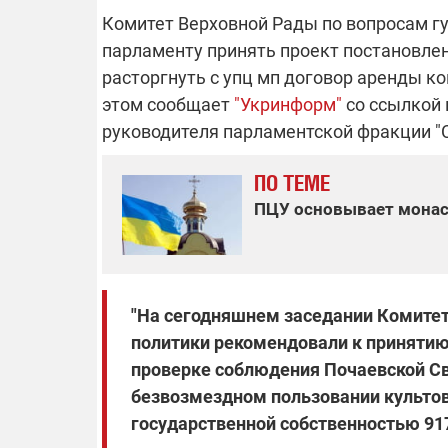
Комитет Верховной Рады по вопросам г
парламенту принять проект постановле
расторгнуть с упц мп договор аренды к
ОТКЛЮЧЕН
этом сообщает
"Укринформ"
со ссылкой 
руководителя парламентской фракции "С
Часть потре
областях ос
ПО ТЕМЕ
электроснаб
Подготовьте
российских 
ПЦУ основывает монаст
связи с ано
возможно в
отключений 
подробност
"На сегодняшнем заседании Комитет
политики рекомендовали к принятию 
проверке соблюдения Почаевской Св
08.09.2025 1
Поддержи
безвозмездном пользовании культо
"Машинерию
государственной собственностью 9179
выиграй ле
Dodge Challe