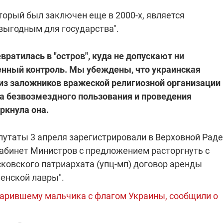
которые снимают на
торый был заключен еще в 2000-х, является
самых горячих
направлениях фронта
ыгодным для государства".
7:25
04.12.2025 13:01
 дроны,
"Отправьте
ы –
Вернадского на
ратилась в "остров", куда не допускают ни
я сбор
фронт": стрелковая
нужды
бригада Воздушных
енный контроль. Мы убеждены, что украинская
ех бригад
сил ВСУ собирает на
из заложников вражеской религиозной организации
НРК Numo
ра безвозмездного пользования и проведения
ркнула она.
епутаты 3 апреля зарегистрировали в Верховной Раде
Кабинет Министров с предложением расторгнуть с
ковского патриархата (упц-мп) договор аренды
енской лавры".
дарившему мальчика с флагом Украины, сообщили о