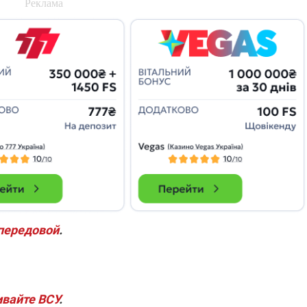
 передовой
.
вайте ВСУ
.