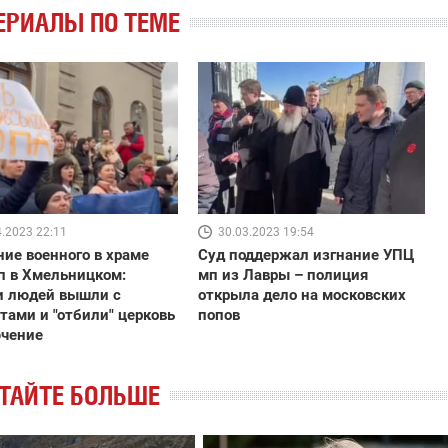
ЕРИАЛЫ ПО ТЕМЕ
4.2023 22:11
30.03.2023 19:54
ие военного в храме
Суд поддержал изгнание УПЦ
п в Хмельницком:
мп из Лавры – полиция
и людей вышли с
открыла дело на московских
тами и "отбили" церковь
попов
ючение
ТАЙТЕ БОЛЬШЕ