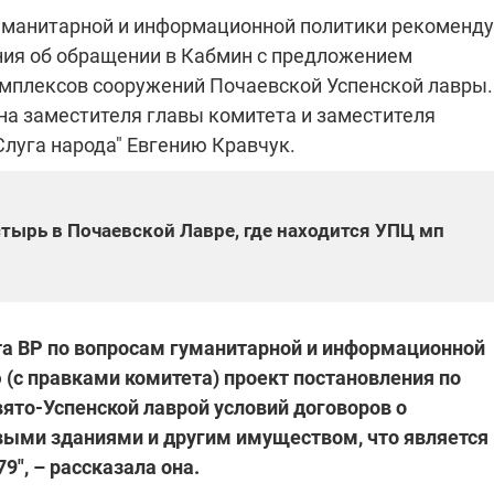
уманитарной и информационной политики рекоменду
ния об обращении в Кабмин с предложением
омплексов сооружений Почаевской Успенской лавры.
"ПЛЕНКИ МИНДИЧА": ДЕЛО 
ИЕ СВЕТА В УКРАИНЕ
АФЕРАХ ДРУГА ЗЕЛЕНСКОГ
на заместителя главы комитета и заместителя
луга народа" Евгению Кравчук.
бителей в четырех
Новое подозрение по делу Минд
тается без
НАБУ начало расследование в
жения в результате
отношении бывшего исполнител
 внешние аккумуляторы: в
С бывшего вице-премьера Алекс
обстрелов
директора Энергоатома
ырь в Почаевской Лавре, где находится УПЦ мп
мальной жарой в августе
Чернышова сняли электронный
озобновление графиков
браслет слежения
электроэнергии –
и
а ВР по вопросам гуманитарной и информационной
(с правками комитета) проект постановления по
ято-Успенской лаврой условий договоров о
2:28
11.08.2025 15:16
Работают на
выми зданиями и другим имуществом, что является
 войны" и
передовой:
", – рассказала она.
гендарный
поддержите
nger
военкоров "5 канала",