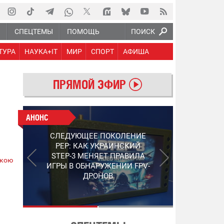
Ю
СПЕЦТЕМЫ
ПОМОЩЬ
ПОИСК
ТУРА
НАУКА+IT
МИР
СПОРТ
АФИША
ПРЯМОЙ ЭФИР
АНОНС
АНОНС
РАБОТАЮТ НА ПЕРЕДОВОЙ:
СЛЕДУЮЩЕЕ ПОКОЛЕНИЕ
ПОДДЕРЖИТЕ ВОЕНКОРОВ
PEP: КАК УКРАИНСКИЙ
"5 КАНАЛА", КОТОРЫЕ
STEP-3 МЕНЯЕТ ПРАВИЛА
ькою
СНИМАЮТ НА САМЫХ
ИГРЫ В ОБНАРУЖЕНИИ FPV-
ГОРЯЧИХ НАПРАВЛЕНИЯХ
ДРОНОВ
ФРОНТА