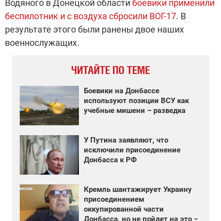
Водяного в Донецкой области
боевики применили
беспилотник и с воздуха сбросили ВОГ-17
. В
результате этого были ранены двое наших
военнослужащих.
ЧИТАЙТЕ ПО ТЕМЕ
Боевики на Донбассе
используют позиции ВСУ как
учебные мишени – разведка
У Путина заявляют, что
исключили присоединение
Донбасса к РФ
Кремль шантажирует Украину
присоединением
оккупированной части
Донбасса, но не пойдет на это −