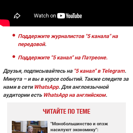
Поддержите журналистов "5 канала" на
передовой
.
Поддержите "5 канал" на Патреоне.
Друзья, подписывайтесь на
"5 канал" в Telegram
.
Минута – и вы в курсе событий. Также следите за
нами в сети
WhatsApp
. Для англоязычной
аудитории есть
WhatsApp на английском
.
ЧИТАЙТЕ ПО ТЕМЕ
"Монобольшинство и опзж
насилуют экономику":