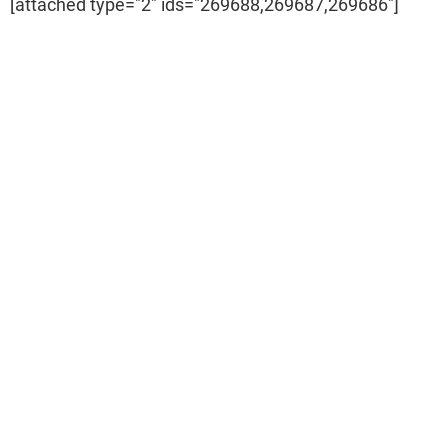
[attached type="2" ids="269688,269687,269686"]