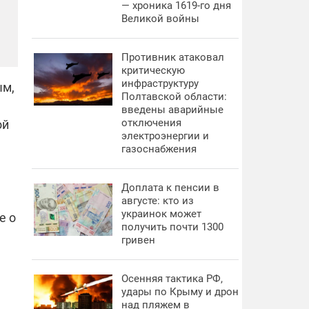
— хроника 1619-го дня
Великой войны
Противник атаковал
критическую
инфраструктуру
ым,
Полтавской области:
введены аварийные
отключения
ой
электроэнергии и
газоснабжения
Доплата к пенсии в
августе: кто из
украинок может
е о
получить почти 1300
гривен
Осенняя тактика РФ,
удары по Крыму и дрон
над пляжем в