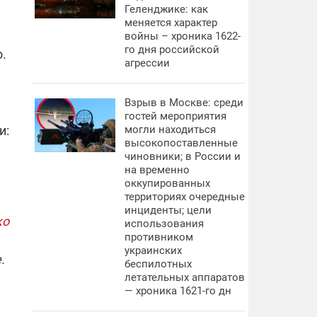
Геленджике: как
меняется характер
войны – хроника 1622-
го дня российской
.
агрессии
Взрыв в Москве: среди
гостей мероприятия
и:
могли находиться
высокопоставленные
чиновники; в России и
на временно
оккупированных
территориях очередные
инциденты; цели
ко
использования
противником
украинских
.
беспилотных
летательных аппаратов
— хроника 1621-го дн