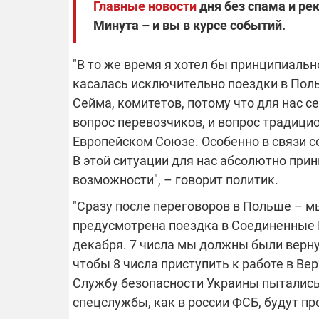
Главные новости
дня без спама и ре
Минута – и вы в курсе событий.
14.11.2025 1
"Око и щит":
"В то же время я хотел бы принципиаль
РЭБ и пикап
касалась исключительно поездки в Пол
продолжаетс
средств на 
Сейма, комитетов, потому что для нас с
сразу четыр
вопрос перевозчиков, и вопрос традици
ВСУ
Европейском Союзе. Особенно в связи с
В этой ситуации для нас абсолютно прин
возможности", – говорит политик.
"Сразу после переговоров в Польше – м
предусмотрена поездка в Соединенные Ш
декабря. 7 числа мы должны были вернут
чтобы 8 числа приступить к работе в В
Службу безопасности Украины пытались и
спецслужбы, как в россии ФСБ, будут п