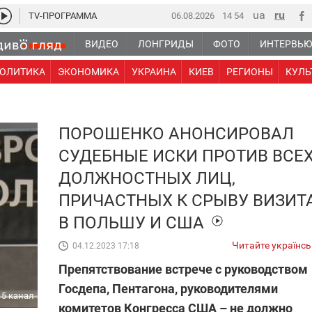
TV-ПРОГРАММА
06.08.2026
14:54
ВИДЕО
ЛОНГРИДЫ
ФОТО
ИНТЕРВЬ
ОЛИТИКА
ЭКОНОМИКА
УКРАИНА
КИЕВ
РЕГИОНЫ
КУЛЬ
ПОРОШЕНКО АНОНСИРОВАЛ
СУДЕБНЫЕ ИСКИ ПРОТИВ ВСЕ
ДОЛЖНОСТНЫХ ЛИЦ,
ПРИЧАСТНЫХ К СРЫВУ ВИЗИТ
В ПОЛЬШУ И США
Читайте українс
04.12.2023 17:18
Препятствование встрече с руководством
Госдепа, Пентагона, руководителями
5 канал
комитетов Конгресса США – не должно