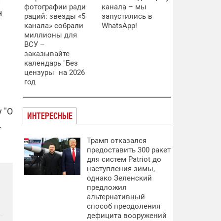
фотографии ради
канала – мы
н
раций: звезды «5
запустились в
канала» собрали
WhatsApp!
миллионы для
ВСУ –
заказывайте
а
календарь "Без
цензуры" на 2026
год
 "О
ИНТЕРЕСНЫЕ
.
Трамп отказался
предоставить 300 ракет
для систем Patriot до
наступления зимы,
однако Зеленский
предложил
альтернативный
способ преодоления
дефицита вооружений