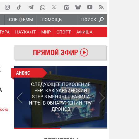
Ю
СПЕЦТЕМЫ
ПОМОЩЬ
ПОИСК
ТУРА
НАУКА+IT
МИР
СПОРТ
АФИША
ПРЯМОЙ ЭФИР
Х
АНОНС
АНОНС
РАБОТАЮТ НА ПЕРЕДОВОЙ:
СЛЕДУЮЩЕЕ ПОКОЛЕНИЕ
ПОДДЕРЖИТЕ ВОЕНКОРОВ
А
PEP: КАК УКРАИНСКИЙ
"5 КАНАЛА", КОТОРЫЕ
STEP-3 МЕНЯЕТ ПРАВИЛА
СНИМАЮТ НА САМЫХ
ИГРЫ В ОБНАРУЖЕНИИ FPV-
ГОРЯЧИХ НАПРАВЛЕНИЯХ
ДРОНОВ
ькою
ФРОНТА