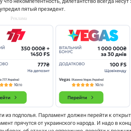
у что некомпетентность, дилетантство всегда несут 
дупредил пятый президент.
ти из подполья. Парламент должен перейти к откры
мент прячутся от украинского народа. И надо в кон
 выборах, об атаках на оппозицию, перейти к позици