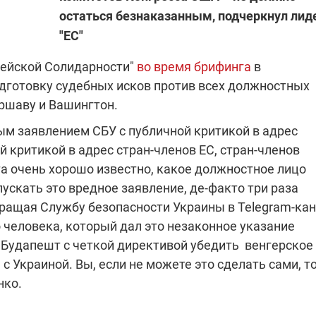
остаться безнаказанным, подчеркнул лид
"ЕС"
"ПЛЕНКИ МИНДИЧА": ДЕЛО 
ИЕ СВЕТА В УКРАИНЕ
пейской Солидарности"
во время брифинга
в
АФЕРАХ ДРУГА ЗЕЛЕНСКОГ
одготовку судебных исков против всех должностных
бителей в четырех
Новое подозрение по делу Минд
аршаву и Вашингтон.
тается без
НАБУ начало расследование в
жения в результате
отношении бывшего исполнител
 заявлением СБУ с публичной критикой в адрес
 внешние аккумуляторы: в
С бывшего вице-премьера Алекс
обстрелов
директора Энергоатома
мальной жарой в августе
Чернышова сняли электронный
й критикой в адрес стран-членов ЕС, стран-членов
озобновление графиков
браслет слежения
а очень хорошо известно, какое должностное лицо
электроэнергии –
ускать это вредное заявление, де-факто три раза
и
вращая Службу безопасности Украины в Telegram-ка
о человека, который дал это незаконное указание
 Будапешт с четкой директивой убедить венгерское
2:28
11.08.2025 15:16
 Украиной. Вы, если не можете это сделать сами, то
Работают на
нко.
 войны" и
передовой:
гендарный
поддержите
nger
военкоров "5 канала",