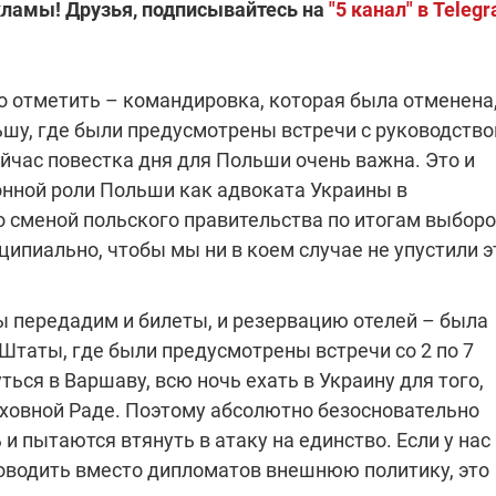
кламы! Друзья, подписывайтесь на
"5 канал" в Teleg
которые снимают на
самых горячих
направлениях фронта
7:25
04.12.2025 13:01
 дроны,
"Отправьте
но отметить – командировка, которая была отменена
ы –
Вернадского на
ьшу, где были предусмотрены встречи с руководств
я сбор
фронт": стрелковая
нужды
бригада Воздушных
ейчас повестка дня для Польши очень важна. Это и
ех бригад
сил ВСУ собирает на
онной роли Польши как адвоката Украины в
НРК Numo
о сменой польского правительства по итогам выборо
ципиально, чтобы мы ни в коем случае не упустили э
ы передадим и билеты, и резервацию отелей – была
таты, где были предусмотрены встречи со 2 по 7
ься в Варшаву, всю ночь ехать в Украину для того,
ерховной Раде. Поэтому абсолютно безосновательно
 пытаются втянуть в атаку на единство. Если у нас
роводить вместо дипломатов внешнюю политику, это