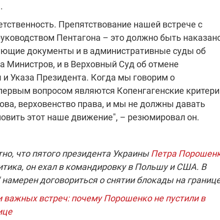
.
ветственность. Препятствование нашей встрече с
 руководством Пентагона – это должно быть наказано
ующие документы и в административные суды об
 Министров, и в Верховный Суд об отмене
 и Указа Президента. Когда мы говорим о
 первым вопросом являются Копенгагенские критери
ова, верховенство права, и мы не должны давать
новить этот наше движение", – резюмировал он.
тно, что пятого президента Украины
Петра Порошен
итика, он ехал в командировку в Польшу и США. В
С" намерен договориться о снятии блокады на границе
 важных встреч: почему Порошенко не пустили в
ице