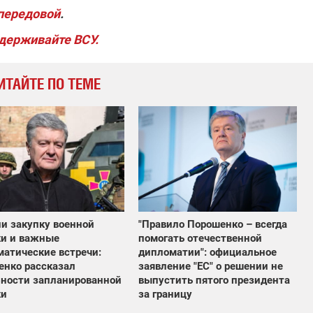
 передовой
.
держивайте ВСУ.
ИТАЙТЕ ПО ТЕМЕ
"Правило Порошенко – всегда
и закупку военной
помогать отечественной
ки и важные
дипломатии": официальное
атические встречи:
заявление "ЕС" о решении не
енко рассказал
выпустить пятого президента
бности запланированной
за границу
ки