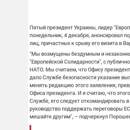
ОТКЛЮЧЕН
Пятый президент Украины, лидер "Евро
понедельник, 4 декабря, анонсировал п
Часть потре
лиц, причастных к срыву его визита в В
областях ос
электроснаб
"Мы возмущены бездумным и незаконным
Подготовьте
российских 
связи с ано
"Европейской Солидарности", с публично
возможно в
НАТО. Мы считаем, что Офису президент
отключений 
дало Службе безопасности указание вып
подробност
менять редакцию этого заявления, пре
Офиса президента. И я считаю, что этог
Службе, его следует откомандировать в
08.09.2025 1
руководство поддержать переговоры ЕС с
Поддержи
мешайте другим", – подчеркнул Пороше
"Машинерию
выиграй ле
Dodge Challe