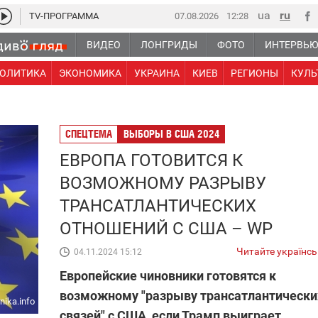
TV-ПРОГРАММА
07.08.2026
12:28
ВИДЕО
ЛОНГРИДЫ
ФОТО
ИНТЕРВЬ
ОЛИТИКА
ЭКОНОМИКА
УКРАИНА
КИЕВ
РЕГИОНЫ
КУЛЬ
СПЕЦТЕМА
ВЫБОРЫ В США 2024
ЕВРОПА ГОТОВИТСЯ К
ВОЗМОЖНОМУ РАЗРЫВУ
ТРАНСАТЛАНТИЧЕСКИХ
ОТНОШЕНИЙ С США – WP
Читайте українс
04.11.2024 15:12
Европейские чиновники готовятся к
возможному "разрыву трансатлантически
nika.info
связей" с США, если Трамп выиграет