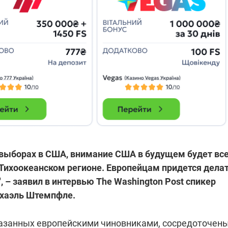
а выборах в США, внимание США в будущем будет вс
Тихоокеанском регионе. Европейцам придется дела
 – заявил в интервью The Washington Post спикер
хаэль Штемпфле.
азанных европейскими чиновниками, сосредоточен