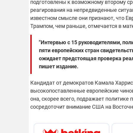
подготовлены к возможному второму ср
реагирования на непредвиденные ситуац
известном смысле они признают, что Ев
14.11.2025 1
"Око и щит":
Трампом, чем раньше, отмечается в мат
РЭБ и пикап
продолжаетс
средств на 
"Интервью с 15 руководителями, по
сразу четыр
пяти европейских стран свидетельств
ВСУ
ожидает предстоящая проверка реал
пишет издание.
Кандидат от демократов Камала Харрис
высокопоставленные европейские чинов
она, скорее всего, подражает политике 
сосредоточит внимание США на Восточн