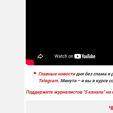
Главные новости
дня без спама и 
Telegram
. Минута – и вы в курсе с
Поддержите журналистов "5 канала" на
Ч