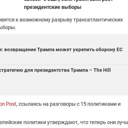
президентские выборы
вятся к возможному разрыву трансатлантических
"ПЛЕНКИ МИНДИЧА": ДЕЛО 
ИЕ СВЕТА В УКРАИНЕ
выборы.
АФЕРАХ ДРУГА ЗЕЛЕНСКОГ
бителей в четырех
Новое подозрение по делу Минд
тается без
НАБУ начало расследование в
и: возвращение Трампа может укрепить оборону ЕС
жения в результате
отношении бывшего исполнител
 внешние аккумуляторы: в
С бывшего вице-премьера Алекс
обстрелов
директора Энергоатома
мальной жарой в августе
Чернышова сняли электронный
озобновление графиков
браслет слежения
тратегию для президентства Трампа – The Hill
электроэнергии –
и
on Post
, ссылаясь на разговоры с 15 политиками и
2:28
11.08.2025 15:16
Работают на
 войны" и
передовой:
опейские политики утверждают, что теперь они луч
гендарный
поддержите
nger
военкоров "5 канала",