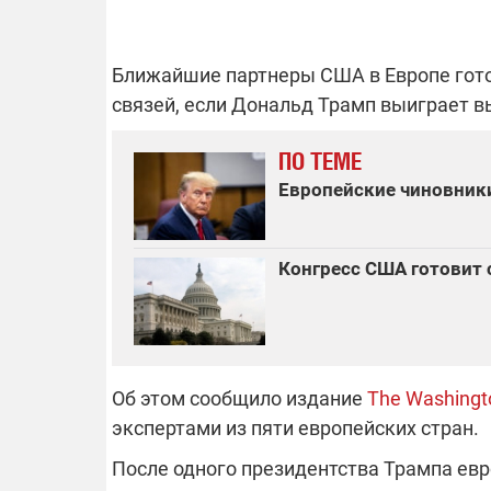
Ближайшие партнеры США в Европе гото
ОТКЛЮЧЕН
связей, если Дональд Трамп выиграет 
Часть потре
ПО ТЕМЕ
областях ос
Европейские чиновник
электроснаб
Подготовьте
российских 
связи с ано
возможно в
Конгресс США готовит с
отключений 
подробност
Об этом сообщило издание
The Washingt
08.09.2025 1
экспертами из пяти европейских стран.
Поддержи
"Машинерию
После одного президентства Трампа евр
выиграй ле
Dodge Challe