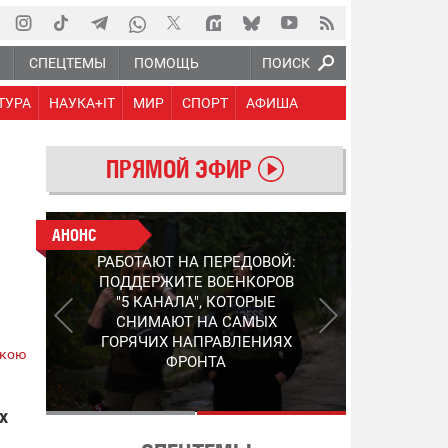
Ю
СПЕЦТЕМЫ
ПОМОЩЬ
ПОИСК
ТУРА
НАУКА+IT
МИР
СПОРТ
АФИША
ПРЯМОЙ ЭФИР
АНОНС
АНОНС
РАБОТАЮТ НА ПЕРЕДОВОЙ:
СЛЕДУЮЩЕЕ ПОКОЛЕНИЕ
ПОДДЕРЖИТЕ ВОЕНКОРОВ
PEP: КАК УКРАИНСКИЙ
"5 КАНАЛА", КОТОРЫЕ
STEP-3 МЕНЯЕТ ПРАВИЛА
СНИМАЮТ НА САМЫХ
ИГРЫ В ОБНАРУЖЕНИИ FPV-
ГОРЯЧИХ НАПРАВЛЕНИЯХ
ДРОНОВ
ькою
ФРОНТА
х