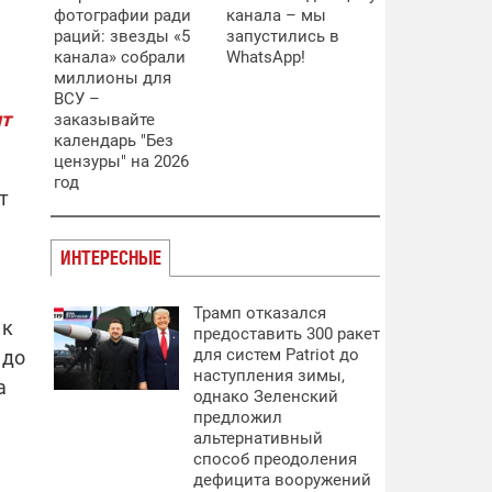
фотографии ради
канала – мы
раций: звезды «5
запустились в
канала» собрали
WhatsApp!
миллионы для
ВСУ –
ит
заказывайте
календарь "Без
цензуры" на 2026
год
т
ИНТЕРЕСНЫЕ
Трамп отказался
 к
предоставить 300 ракет
для систем Patriot до
 до
наступления зимы,
а
однако Зеленский
предложил
альтернативный
способ преодоления
дефицита вооружений