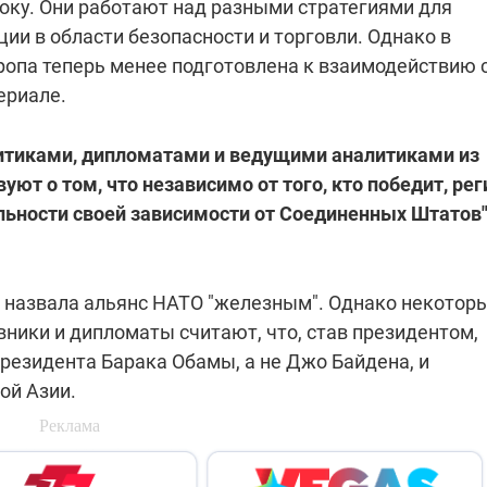
оку. Они работают над разными стратегиями для
которые снимают на
ии в области безопасности и торговли. Однако в
самых горячих
направлениях фронта
ропа теперь менее подготовлена к взаимодействию 
7:25
04.12.2025 13:01
 дроны,
"Отправьте
ериале.
ы –
Вернадского на
я сбор
фронт": стрелковая
нужды
бригада Воздушных
литиками, дипломатами и ведущими аналитиками из
ех бригад
сил ВСУ собирает на
уют о том, что независимо от того, кто победит, рег
НРК Numo
ьности своей зависимости от Соединенных Штатов"
 назвала альянс НАТО "железным". Однако некотор
ники и дипломаты считают, что, став президентом,
президента Барака Обамы, а не Джо Байдена, и
ой Азии.