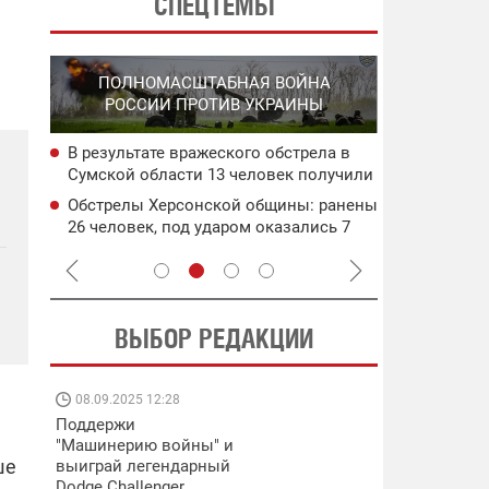
СПЕЦТЕМЫ
СПЕЦО
ПОЛНОМАСШТАБНАЯ ВОЙНА
О
"ХЛО
РОССИИ ПРОТИВ УКРАИНЫ
О
ОККУПИРО
В результате вражеского обстрела в
ича:
Силы оборо
Сумской области 13 человек получили
РЛС и скла
ранения, среди них – 7-летний ребенок
ьного
Обстрелы Херсонской общины: ранены
ея
В российско
26 человек, под ударом оказались 7
подвергся 
населенных пунктов
центр Wildbe
ВЫБОР РЕДАКЦИИ
08.09.2025 12:28
11.08.2025 15:
Поддержи
Работают на
"Машинерию войны" и
передовой:
ше
выиграй легендарный
поддержите
Dodge Challenger
военкоров "5 