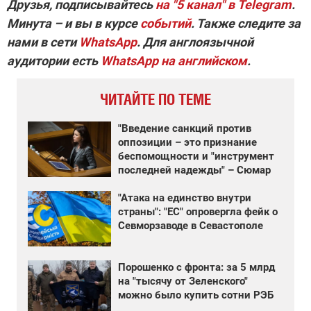
Друзья, подписывайтесь
на
"5 канал" в Telegram
.
Минута – и вы в курсе
событий
. Также следите за
нами в сети
WhatsApp
. Для англоязычной
аудитории
есть
WhatsApp на английском
.
ЧИТАЙТЕ ПО ТЕМЕ
"Введение санкций против
оппозиции – это признание
беспомощности и "инструмент
последней надежды" – Сюмар
"Атака на единство внутри
страны": "ЕС" опровергла фейк о
Севморзаводе в Севастополе
Порошенко с фронта: за 5 млрд
на "тысячу от Зеленского"
можно было купить сотни РЭБ