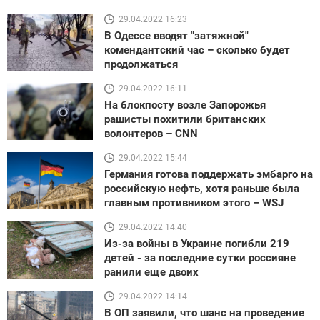
29.04.2022 16:23
В Одессе вводят "затяжной"
комендантский час – сколько будет
продолжаться
29.04.2022 16:11
На блокпосту возле Запорожья
рашисты похитили британских
волонтеров – CNN
29.04.2022 15:44
Германия готова поддержать эмбарго на
российскую нефть, хотя раньше была
главным противником этого – WSJ
29.04.2022 14:40
Из-за войны в Украине погибли 219
детей - за последние сутки россияне
ранили еще двоих
29.04.2022 14:14
В ОП заявили, что шанс на проведение