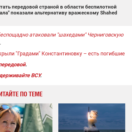
тать передовой страной в области беспилотной
анала" показали альтернативу вражескому Shahed
беспощадно атаковали "шахедами" Черниговскую
.
ыли "Градами" Константиновку – есть погибшие
 передовой
.
держивайте ВСУ
.
ИТАЙТЕ ПО ТЕМЕ