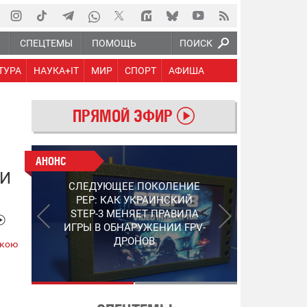
Ю
СПЕЦТЕМЫ
ПОМОЩЬ
ПОИСК
ТУРА
НАУКА+IT
МИР
СПОРТ
АФИША
ПРЯМОЙ ЭФИР
АНОНС
АНОНС
ЛИ
РАБОТАЮТ НА ПЕРЕДОВОЙ:
СЛЕДУЮЩЕЕ ПОКОЛЕНИЕ
ПОДДЕРЖИТЕ ВОЕНКОРОВ
PEP: КАК УКРАИНСКИЙ
"5 КАНАЛА", КОТОРЫЕ
STEP-3 МЕНЯЕТ ПРАВИЛА
СНИМАЮТ НА САМЫХ
ИГРЫ В ОБНАРУЖЕНИИ FPV-
ГОРЯЧИХ НАПРАВЛЕНИЯХ
ДРОНОВ
ькою
ФРОНТА