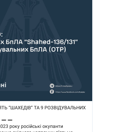
которые снимают на
самых горячих
направлениях фронта
7:25
04.12.2025 13:01
 дроны,
"Отправьте
ы –
Вернадского на
я сбор
фронт": стрелковая
нужды
бригада Воздушных
ех бригад
сил ВСУ собирает на
НРК Numo