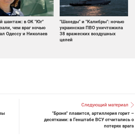
"Шахеды" и "Калибры": ночью
й шантаж: в ОК "Юг"
украинская ПВО уничтожила
зали, чем враг ночью
38 вражеских воздушных
ал Одессу и Николаев
целей
Следующий материал
илы
"Броня" плавится, артиллерия горит –
десятками: в Генштабе ВСУ отчитались о
потерях врага