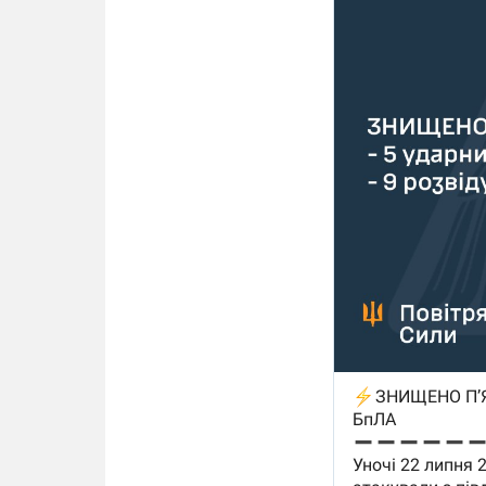
14.11.2025 1
"Око и щит":
РЭБ и пикап
продолжаетс
средств на 
сразу четыр
ВСУ