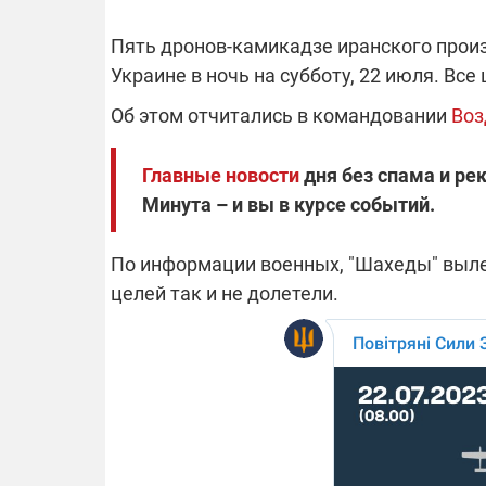
Пять дронов-камикадзе иранского произ
Украине в ночь на субботу, 22 июля. Вс
ОТКЛЮЧЕН
Об этом отчитались в командовании
Воз
Часть потре
Главные новости
дня без спама и ре
областях ос
электроснаб
Минута – и вы в курсе событий.
Подготовьте
российских 
связи с ано
возможно в
По информации военных, "Шахеды" вылет
отключений 
подробност
целей так и не долетели.
08.09.2025 1
Поддержи
"Машинерию
выиграй ле
Dodge Challe