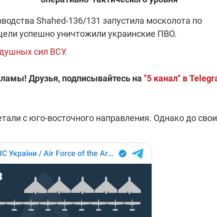
водства Shahed-136/131 запустила москолота по
е цели успешно уничтожили украинские ПВО.
"ПЛЕНКИ МИНДИЧА": ДЕЛО 
ИЕ СВЕТА В УКРАИНЕ
АФЕРАХ ДРУГА ЗЕЛЕНСКОГ
душных сил ВСУ
.
бителей в четырех
Новое подозрение по делу Минд
кламы! Друзья, подписывайтесь на
тается без
"5 канал" в Teleg
НАБУ начало расследование в
жения в результате
отношении бывшего исполнител
 внешние аккумуляторы: в
С бывшего вице-премьера Алекс
обстрелов
директора Энергоатома
мальной жарой в августе
Чернышова сняли электронный
озобновление графиков
браслет слежения
али с юго-восточного направления. Однако до свои
электроэнергии –
и
2:28
11.08.2025 15:16
Работают на
 войны" и
передовой:
гендарный
поддержите
nger
военкоров "5 канала",