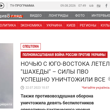
TV-ПРОГРАММА
09.08.2026
07 49
ВИДЕО
ЛОНГРИДЫ
ФОТО
ИНТЕРВЬ
ОЛИТИКА
ЭКОНОМИКА
УКРАИНА
КИЕВ
РЕГИОНЫ
КУЛЬ
СПЕЦТЕМА
ПОЛНОМАСШТАБНАЯ ВОЙНА РОССИИ ПРОТИВ УКРАИНЫ
НОЧЬЮ С ЮГО-ВОСТОКА ЛЕТЕ
"ШАХЕДЫ" – СИЛЫ ПВО
УСПЕШНО УНИЧТОЖИЛИ ВСЕ
Читайте українс
22.07.2023 10:37
Также противовоздушная оборона
уничтожила девять беспилотников
 джерела
оперативно-тактического уровня