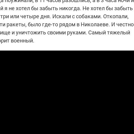
 поужинали, в 11 часов разошлись, а в 3 часа ночи 
ый я не хотел бы забыть никогда. Не хотел бы забыть
три или четыре дня. Искали с собаками. Откопали,
ти ракеты, было где-то рядом в Николаеве. И честно
овище и уничтожить своими руками. Самый тяжелый
орит военный.