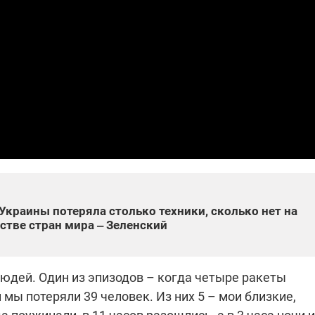
которые снимают на
самых горячих
направлениях фронта
7:25
04.12.2025 13:01
 дроны,
"Отправьте
ы –
Вернадского на
я сбор
фронт": стрелковая
нужды
бригада Воздушных
ех бригад
сил ВСУ собирает на
НРК Numo
Украины потеряла столько техники, сколько нет на
тве стран мира ‒ Зеленский
людей. Один из эпизодов – когда четыре ракеты
 мы потеряли 39 человек. Из них 5 – мои близкие,