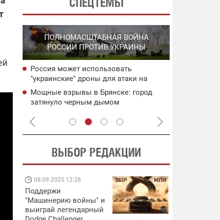
 а
СПЕЦТЕМЫ
т
СПЕЦО
ПОЛНОМАСШТАБНАЯ ВОЙНА
О
"ХЛО
РОССИИ ПРОТИВ УКРАИНЫ
О
ОККУПИРО
ей
Россия может использовать
ича:
В Ялте про
"украинские" дроны для атаки на
пожар: пор
страны Балтии – министр обороны
ьного
дронами
Мощные взрывы в Брянске: город
ея
Силы оборо
Литвы
затянуло черным дымом
РЛС и скла
ВЫБОР РЕДАКЦИИ
08.09.2025 12:28
11.08.2025 15:
Поддержи
Работают на
"Машинерию войны" и
передовой:
выиграй легендарный
поддержите
Dodge Challenger
военкоров "5 