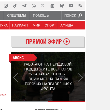
Ю
СПЕЦТЕМЫ
ПОМОЩЬ
ПОИСК
ТУРА
НАУКА+IT
МИР
СПОРТ
АФИША
ПРЯМОЙ ЭФИР
АНОНС
АНОНС
РАБОТАЮТ НА ПЕРЕДОВОЙ:
СЛЕДУЮЩЕЕ ПОКОЛЕНИЕ
ПОДДЕРЖИТЕ ВОЕНКОРОВ
PEP: КАК УКРАИНСКИЙ
"5 КАНАЛА", КОТОРЫЕ
STEP-3 МЕНЯЕТ ПРАВИЛА
СНИМАЮТ НА САМЫХ
ИГРЫ В ОБНАРУЖЕНИИ FPV-
ГОРЯЧИХ НАПРАВЛЕНИЯХ
ДРОНОВ
ФРОНТА
ькою