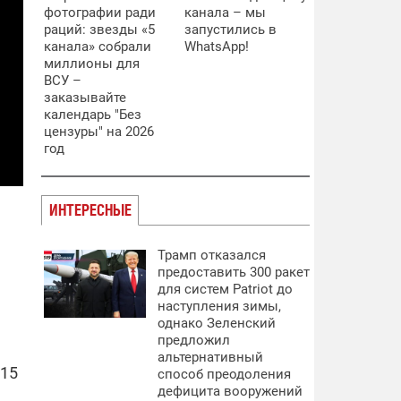
фотографии ради
канала – мы
раций: звезды «5
запустились в
канала» собрали
WhatsApp!
миллионы для
ВСУ –
заказывайте
календарь "Без
цензуры" на 2026
год
ИНТЕРЕСНЫЕ
Трамп отказался
предоставить 300 ракет
для систем Patriot до
наступления зимы,
однако Зеленский
предложил
альтернативный
015
способ преодоления
дефицита вооружений