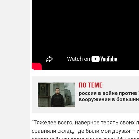
14.11.2025 1
"Око и щит":
РЭБ и пикап
продолжаетс
средств на 
сразу четыр
ВСУ
ПО ТЕМЕ
россия в войне против 
вооружении в большинс
"Тяжелее всего, наверное терять своих 
сравняли склад, где были мои друзья – и