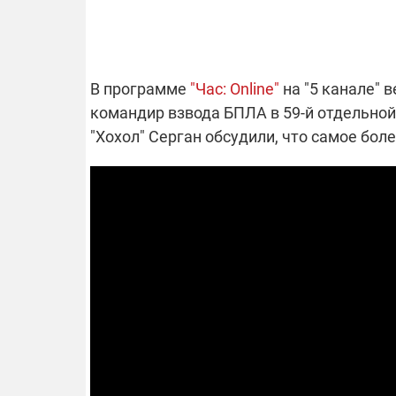
ОТКЛЮЧЕН
В программе
"Час: Online"
на "5 канале" 
командир взвода БПЛА в 59-й отдельно
Часть потре
"Хохол" Серган обсудили, что самое бол
областях ос
электроснаб
Подготовьте
российских 
связи с ано
возможно в
отключений 
подробност
08.09.2025 1
Поддержи
"Машинерию
выиграй ле
Dodge Challe