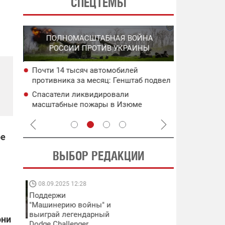
СПЕЦТЕМЫ
СПЕЦО
ПОЛНОМАСШТАБНАЯ ВОЙНА
О
"ХЛО
РОССИИ ПРОТИВ УКРАИНЫ
О
ОККУПИРО
Почти 14 тысяч автомобилей
ича:
В Ялте про
противника за месяц: Генштаб подвел
пожар: пор
итоги июля
ьного
дронами
Спасатели ликвидировали
ея
Силы оборо
масштабные пожары в Изюме
РЛС и скла
Харьковской области: город подвергся
атаке со стороны рф
ре
ВЫБОР РЕДАКЦИИ
08.09.2025 12:28
11.08.2025 15:
Поддержи
Работают на
"Машинерию войны" и
передовой:
выиграй легендарный
поддержите
они
Dodge Challenger
военкоров "5 