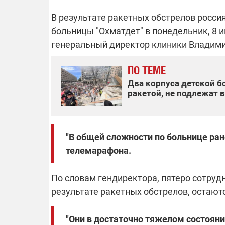
В результате ракетных обстрелов росс
больницы
"Охматдет" в понедельник, 8 
ОТКЛЮЧЕН
генеральный директор клиники Владим
ПО ТЕМЕ
Часть потре
областях ос
Два корпуса детской б
электроснаб
ракетой, не подлежат
Подготовьте
российских 
связи с ано
возможно в
отключений 
подробност
"В общей сложности по больнице ран
телемарафона.
По словам гендиректора,
пятеро
сотруд
08.09.2025 1
результате
ракетных обстрелов,
остаютс
Поддержи
"Машинерию
выиграй ле
"Они в достаточно тяжелом состояни
Dodge Challe