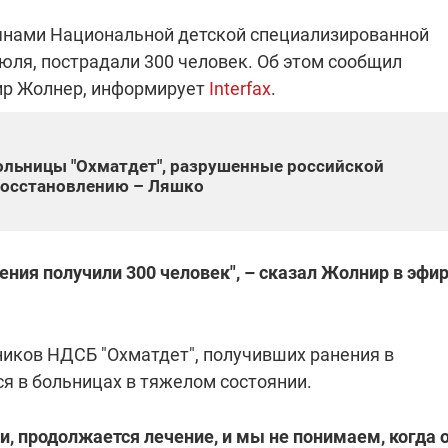
иянами
Национальной детской
специализированной
июля, пострадали 300 человек. Об этом сообщил
"ПЛЕНКИ МИНДИЧА": ДЕЛО 
ИЕ СВЕТА В УКРАИНЕ
ир Жолнер, информирует
Interfax
.
АФЕРАХ ДРУГА ЗЕЛЕНСКОГ
бителей в четырех
Новое подозрение по делу Минд
тается без
НАБУ начало расследование в
ольницы "Охматдет", разрушенные российской
жения в результате
отношении бывшего исполнител
 восстановлению – Ляшко
 внешние аккумуляторы: в
С бывшего вице-премьера Алекс
обстрелов
директора Энергоатома
мальной жарой в августе
Чернышова сняли электронный
озобновление графиков
браслет слежения
электроэнергии –
и
ения получили 300 человек", – сказал Жолнир в эфи
ников НДСБ "Охматдет"
,
получивших
ранения
в
2:28
11.08.2025 15:16
я в
больницах
в тяжелом состоянии.
Работают на
 войны" и
передовой:
гендарный
поддержите
и, продолжается лечение, и мы не понимаем, когда 
nger
военкоров "5 канала",