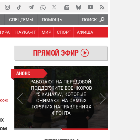
Ю
СПЕЦТЕМЫ
ПОМОЩЬ
ПОИСК
ТУРА
НАУКА+IT
МИР
СПОРТ
АФИША
ПРЯМОЙ ЭФИР
АНОНС
АНОНС
РАБОТАЮТ НА ПЕРЕДОВОЙ:
СЛЕДУЮЩЕЕ ПОКОЛЕНИЕ
ПОДДЕРЖИТЕ ВОЕНКОРОВ
PEP: КАК УКРАИНСКИЙ
"5 КАНАЛА", КОТОРЫЕ
STEP-3 МЕНЯЕТ ПРАВИЛА
ькою
СНИМАЮТ НА САМЫХ
ИГРЫ В ОБНАРУЖЕНИИ FPV-
ГОРЯЧИХ НАПРАВЛЕНИЯХ
ДРОНОВ
ФРОНТА
ых
лом