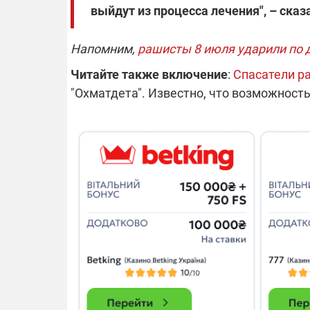
выйдут из процесса лечения", – ска
14.11.2025 1
Напомним,
рашисты 8 июля ударили по д
"Око и щит":
РЭБ и пикап
Читайте также включение
:
Спасатели ра
продолжаетс
"Охматдета". Известно, что возможност
средств на 
сразу четыр
ВСУ