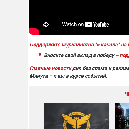
Поддержите журналистов "5 канала" на 
Вносите свой вклад в победу –
под
Главные новости
дня без спама и рекла
Минута – и вы в курсе событий.
Ч