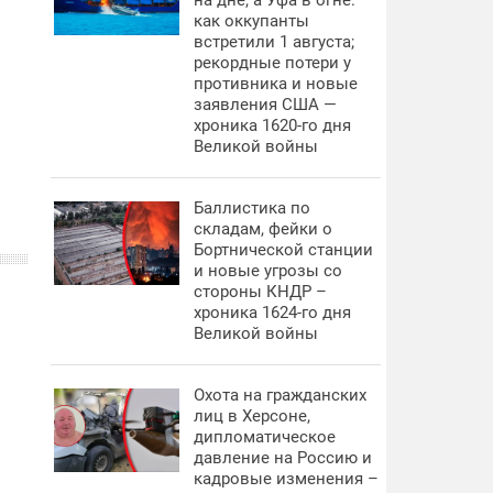
на дне, а Уфа в огне:
как оккупанты
встретили 1 августа;
рекордные потери у
противника и новые
заявления США —
хроника 1620-го дня
Великой войны
Баллистика по
складам, фейки о
Бортнической станции
и новые угрозы со
стороны КНДР –
хроника 1624-го дня
Великой войны
Охота на гражданских
лиц в Херсоне,
дипломатическое
давление на Россию и
кадровые изменения –