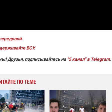
передовой.
держивайте ВСУ
.
мы! Друзья, подписывайтесь на
"5 канал" в Telegram
.
ИТАЙТЕ ПО ТЕМЕ