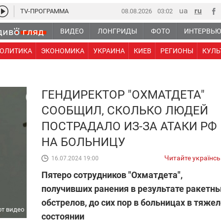
TV-ПРОГРАММА
08.08.2026
03 02
ВИДЕО
ЛОНГРИДЫ
ФОТО
ИНТЕРВЬ
ОЛИТИКА
ЭКОНОМИКА
УКРАИНА
КИЕВ
РЕГИОНЫ
КУЛЬ
ГЕНДИРЕКТОР "ОХМАТДЕТА"
СООБЩИЛ, СКОЛЬКО ЛЮДЕЙ
ПОСТРАДАЛО ИЗ-ЗА АТАКИ РФ
НА БОЛЬНИЦУ
Читайте українс
16.07.2024 19:00
Пятеро сотрудников "Охматдета",
получивших ранения в результате ракетн
обстрелов, до сих пор в больницах в тяже
т видео
состоянии