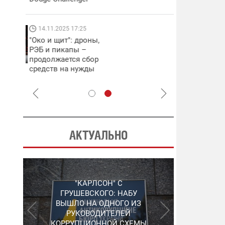
которые сним
самых горячи
направлениях
14.11.2025 17:25
04.12.2025 13:
"Око и щит": дроны,
"Отправьте
РЭБ и пикапы –
Вернадского 
продолжается сбор
фронт": стрел
средств на нужды
бригада Возд
сразу четырех бригад
сил ВСУ собир
ВСУ
НРК Numo
АКТУАЛЬНО
"КАРЛСОН" С
"ШЛАГБАУМ" НА
ГРУШЕВСКОГО: НАБУ
СЕРГЕЙ ПУШКАРЬ,
ГОСКОНТРАКТАХ: НАБУ
УПОМЯНУТЫЙ В "ПЛЕНКАХ
ВЫШЛО НА ОДНОГО ИЗ
РАСКРЫЛО ПРЕСТУПНУЮ
МИНДИЧА", ПОКИНУЛ
РУКОВОДИТЕЛЕЙ
ОРГАНИЗАЦИЮ В
КОРРУПЦИОННОЙ СХЕМЫ
УКРАИНУ