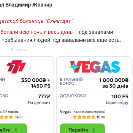
зал Владимир Жовнир.
которые снимают на
самых горячих
направлениях фронта
7:25
04.12.2025 13:01
етской больнице "Охматдет".
 дроны,
"Отправьте
ы –
Вернадского на
ботали всю ночь и весь день
– под завалами
я сбор
фронт": стрелковая
ь пребывания людей под завалами все еще есть.
нужды
бригада Воздушных
ех бригад
сил ВСУ собирает на
НРК Numo