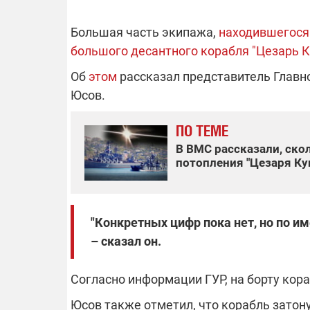
Большая часть экипажа,
находившегося 
большого десантного корабля "Цезарь К
ОТКЛЮЧЕН
Об
этом
рассказал представитель Главн
Юсов.
Часть потре
областях ос
электроснаб
ПО ТЕМЕ
Подготовьте
российских 
связи с ано
В ВМС рассказали, ско
возможно в
потопления "Цезаря Ку
отключений 
подробност
"Конкретных цифр пока нет, но по 
– сказал он.
08.09.2025 1
Поддержи
Согласно информации ГУР, на борту кор
"Машинерию
выиграй ле
Юсов также отметил, что корабль затон
Dodge Challe