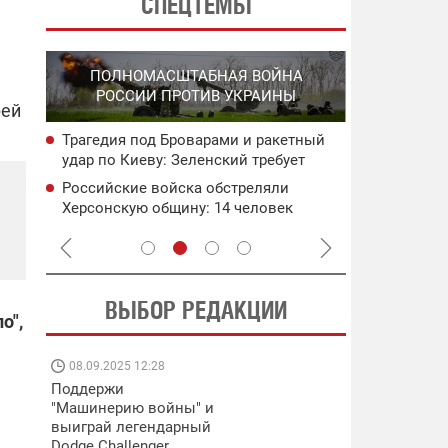
СПЕЦТЕМЫ
СПЕЦО
ПОЛНОМАСШТАБНАЯ ВОЙНА
О
"ХЛО
РОССИИ ПРОТИВ УКРАИНЫ
О
ОККУПИРО
рей
Трагедия под Броварами и ракетный
ича:
Новые удар
удар по Киеву: Зеленский требует
инфраструк
введения новых санкций против рф
ьного
пораженны
Российские войска обстреляли
ея
В Ялте про
Херсонскую общину: 14 человек
пожар: пор
получили ранения, среди них ребенок
дронами
ВЫБОР РЕДАКЦИИ
о",
08.09.2025 12:28
11.08.2025 15:
Поддержи
Работают на
"Машинерию войны" и
передовой:
выиграй легендарный
поддержите
Dodge Challenger
военкоров "5 