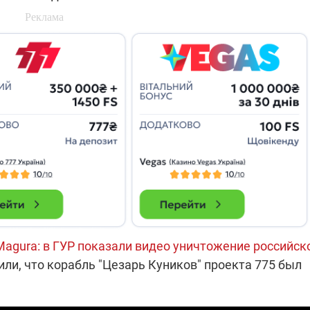
которые снимают на
самых горячих
направлениях фронта
7:25
04.12.2025 13:01
 дроны,
"Отправьте
ы –
Вернадского на
я сбор
фронт": стрелковая
нужды
бригада Воздушных
ех бригад
сил ВСУ собирает на
НРК Numo
agura: в ГУР показали видео уничтожение российск
нили, что корабль "Цезарь Куников" проекта 775 был