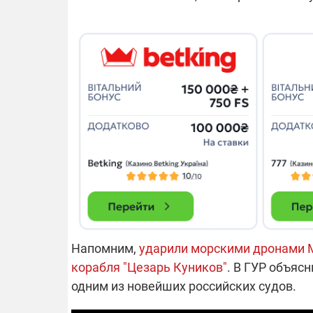
14.11.2025 1
"Око и щит":
РЭБ и пикап
продолжаетс
средств на 
сразу четыр
ВСУ
Напомним,
ударили морскими дронами M
корабля "Цезарь Куников"
. В ГУР объяс
одним из новейших российских судов.