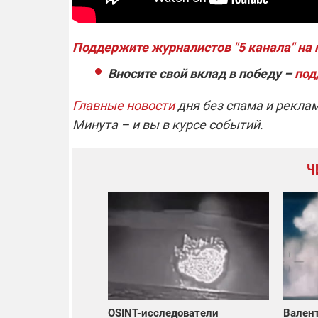
Поддержите журналистов "5 канала" на
Вносите свой вклад в победу –
под
Главные новости
дня без спама и рекла
Минута – и вы в курсе событий.
Ч
OSINT-исследователи
Валент