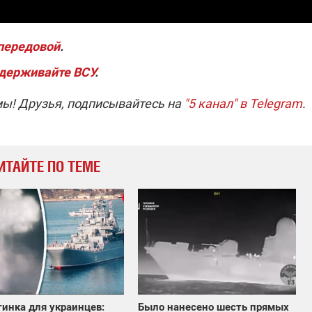
 передовой
.
держивайте ВСУ
.
мы! Друзья, подписывайтесь на
"5 канал" в Telegram
.
ИТАЙТЕ ПО ТЕМЕ
инка для украинцев:
Было нанесено шесть прямых