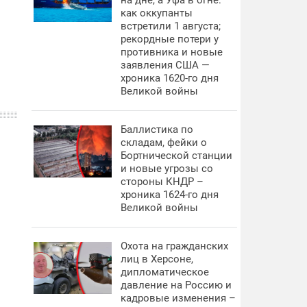
на дне, а Уфа в огне:
как оккупанты
встретили 1 августа;
рекордные потери у
противника и новые
заявления США —
хроника 1620-го дня
Великой войны
Баллистика по
складам, фейки о
Бортнической станции
и новые угрозы со
стороны КНДР –
хроника 1624-го дня
Великой войны
Охота на гражданских
лиц в Херсоне,
дипломатическое
давление на Россию и
кадровые изменения –