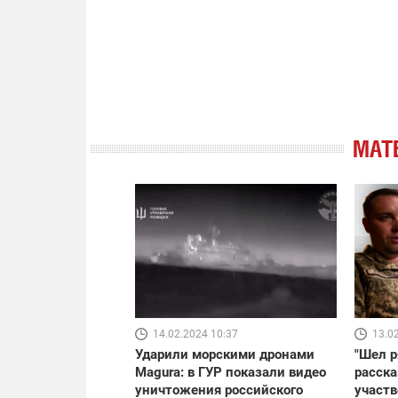
МАТ
14.02.2024 10:37
13.0
Ударили морскими дронами
"Шел р
Magura: в ГУР показали видео
расска
уничтожения российского
участв