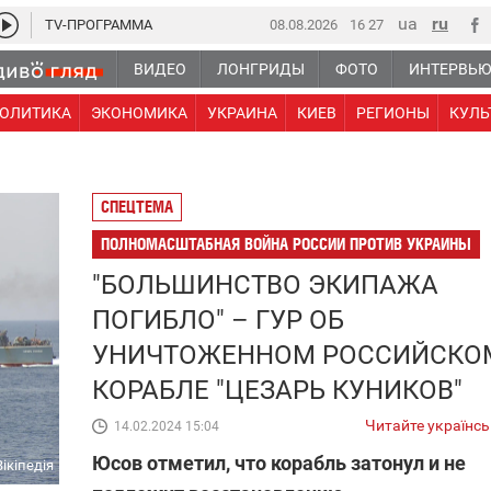
TV-ПРОГРАММА
08.08.2026
16:27
ВИДЕО
ЛОНГРИДЫ
ФОТО
ИНТЕРВЬ
ОЛИТИКА
ЭКОНОМИКА
УКРАИНА
КИЕВ
РЕГИОНЫ
КУЛЬ
СПЕЦТЕМА
ПОЛНОМАСШТАБНАЯ ВОЙНА РОССИИ ПРОТИВ УКРАИНЫ
"БОЛЬШИНСТВО ЭКИПАЖА
ПОГИБЛО" – ГУР ОБ
УНИЧТОЖЕННОМ РОССИЙСКО
КОРАБЛЕ "ЦЕЗАРЬ КУНИКОВ"
Читайте українс
14.02.2024 15:04
Юсов отметил, что корабль затонул и не
Вікіпедія