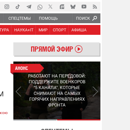
Ю
СПЕЦТЕМЫ
ПОМОЩЬ
ПОИСК
ТУРА
НАУКА+IT
МИР
СПОРТ
АФИША
ПРЯМОЙ ЭФИР
АНОНС
АНОНС
РАБОТАЮТ НА ПЕРЕДОВОЙ:
СЛЕДУЮЩЕЕ ПОКОЛЕНИЕ
ПОДДЕРЖИТЕ ВОЕНКОРОВ
PEP: КАК УКРАИНСКИЙ
"5 КАНАЛА", КОТОРЫЕ
STEP-3 МЕНЯЕТ ПРАВИЛА
М
СНИМАЮТ НА САМЫХ
ИГРЫ В ОБНАРУЖЕНИИ FPV-
ГОРЯЧИХ НАПРАВЛЕНИЯХ
ДРОНОВ
ФРОНТА
ькою