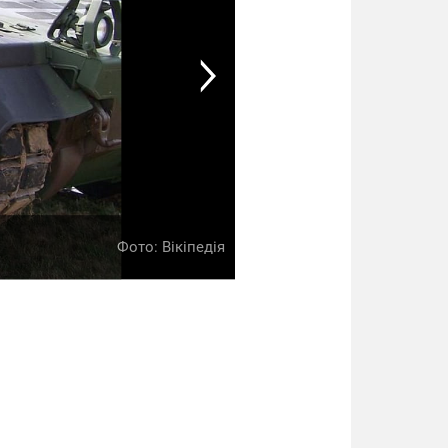
БМП M2 BRADLEY
Фото: Вікіпедія