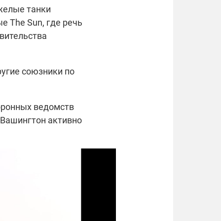
яжелые танки
е The Sun, где речь
авительства
ругие союзники по
оронных ведомств
 Вашингтон активно