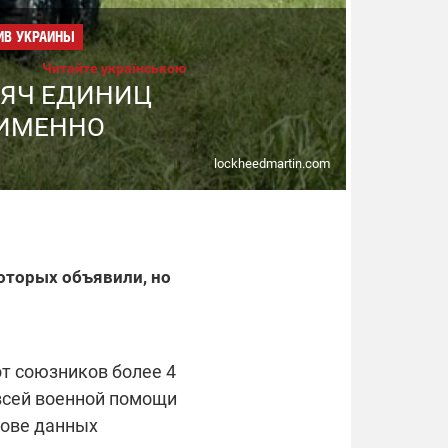
ИВ УКРАИНЫ
Читайте українською
СЯЧ ЕДИНИЦ
 ИМЕННО
lockheedmartin.com
оторых объявили, но
т союзников более 4
 всей военной помощи
нове данных