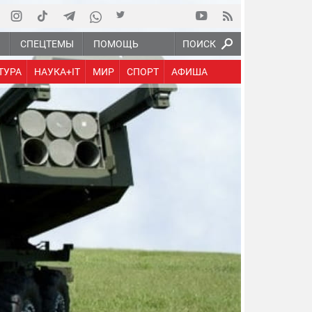
Ю
СПЕЦТЕМЫ
ПОМОЩЬ
ПОИСК
ТУРА
НАУКА+IT
МИР
СПОРТ
АФИША