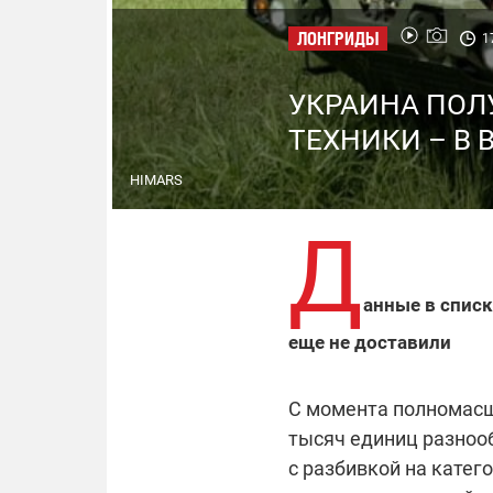
ЛОНГРИДЫ
1
УКРАИНА ПОЛ
ТЕХНИКИ – В
HIMARS
Д
анные в спис
еще не доставили
С момента полномасш
тысяч единиц разнооб
с разбивкой на катег