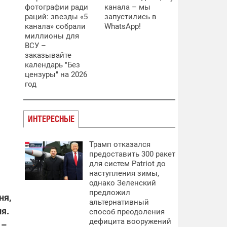
фотографии ради
канала – мы
раций: звезды «5
запустились в
канала» собрали
WhatsApp!
миллионы для
ВСУ –
заказывайте
календарь "Без
цензуры" на 2026
год
ИНТЕРЕСНЫЕ
Трамп отказался
предоставить 300 ракет
для систем Patriot до
наступления зимы,
однако Зеленский
предложил
ня,
альтернативный
я.
способ преодоления
дефицита вооружений
 –