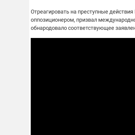
Отреагировать на преступные действия 
оппозиционером, призвал международн
ОТКЛЮЧЕН
обнародовало соответствующее заявле
Часть потре
областях ос
электроснаб
Подготовьте
российских 
связи с ано
возможно в
отключений 
подробност
08.09.2025 1
Поддержи
"Машинерию
выиграй ле
Dodge Challe