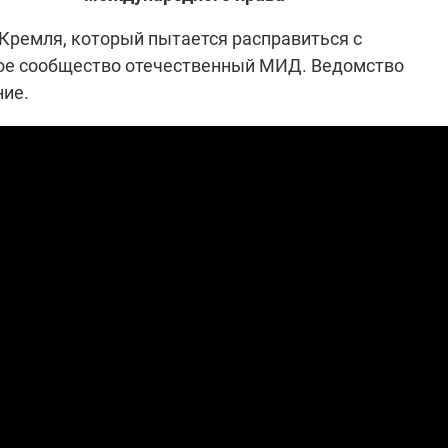
Кремля, который пытается расправиться с
ое сообщество отечественный МИД. Ведомство
"ПЛЕНКИ МИНДИЧА": ДЕЛО 
ИЕ СВЕТА В УКРАИНЕ
ние.
АФЕРАХ ДРУГА ЗЕЛЕНСКОГ
бителей в четырех
Новое подозрение по делу Минд
тается без
НАБУ начало расследование в
жения в результате
отношении бывшего исполнител
 внешние аккумуляторы: в
С бывшего вице-премьера Алекс
обстрелов
директора Энергоатома
мальной жарой в августе
Чернышова сняли электронный
озобновление графиков
браслет слежения
электроэнергии –
и
2:28
11.08.2025 15:16
Работают на
 войны" и
передовой:
гендарный
поддержите
nger
военкоров "5 канала",