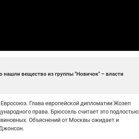
которые снимают на
самых горячих
направлениях фронта
7:25
04.12.2025 13:01
 дроны,
"Отправьте
ы –
Вернадского на
я сбор
фронт": стрелковая
нужды
бригада Воздушных
ех бригад
сил ВСУ собирает на
НРК Numo
о нашли вещество из группы "Новичок" – власти
 Евросоюз. Глава европейской дипломатии Жозеп
ународного права. Брюссель считает это подлостью
ь виновных. Объяснений от Москвы ожидает и
 Джонсон.