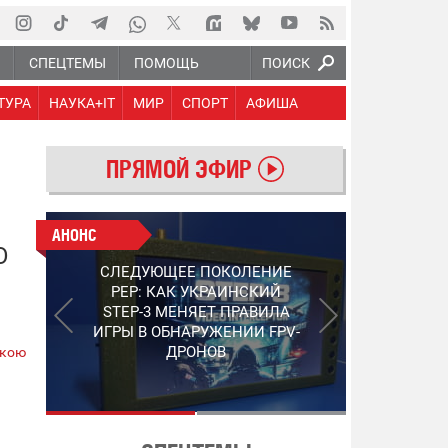
Ю
СПЕЦТЕМЫ
ПОМОЩЬ
ПОИСК
ТУРА
НАУКА+IT
МИР
СПОРТ
АФИША
ПРЯМОЙ ЭФИР
АНОНС
АНОНС
О
РАБОТАЮТ НА ПЕРЕДОВОЙ:
СЛЕДУЮЩЕЕ ПОКОЛЕНИЕ
ПОДДЕРЖИТЕ ВОЕНКОРОВ
PEP: КАК УКРАИНСКИЙ
"5 КАНАЛА", КОТОРЫЕ
STEP-3 МЕНЯЕТ ПРАВИЛА
СНИМАЮТ НА САМЫХ
ИГРЫ В ОБНАРУЖЕНИИ FPV-
ГОРЯЧИХ НАПРАВЛЕНИЯХ
ДРОНОВ
ькою
ФРОНТА