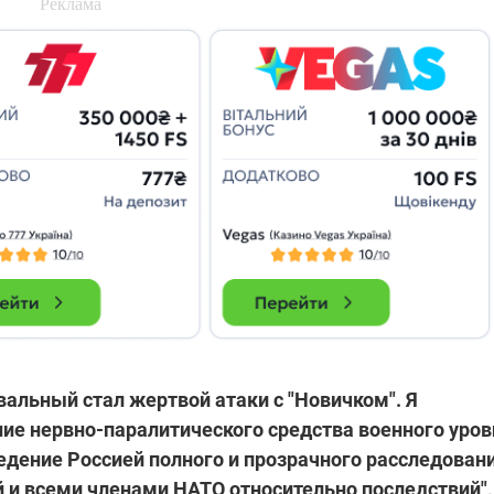
вальный стал жертвой атаки с "Новичком". Я
ие нервно-паралитического средства военного уров
дение Россией полного и прозрачного расследовани
 и всеми членами НАТО относительно последствий",