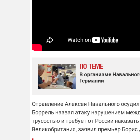
14.11.2025 1
"Око и щит":
РЭБ и пикап
продолжаетс
средств на 
сразу четыр
ВСУ
ПО ТЕМЕ
В организме Навальног
Германии
Отравление Алексея Навального осудил
Боррель назвал атаку нарушением межд
трусостью и требует от России наказат
Великобритания, заявил премьер Борис