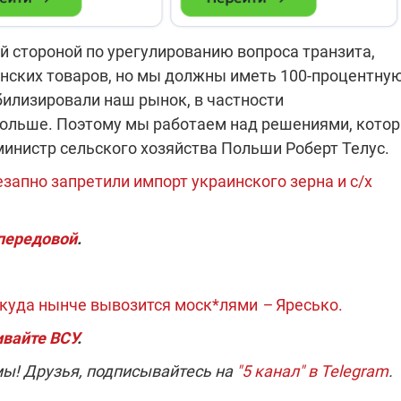
 стороной по урегулированию вопроса транзита,
инских товаров, но мы должны иметь 100-процентну
билизировали наш рынок, в частности
 Польше. Поэтому мы работаем над решениями, кото
 министр сельского хозяйства Польши Роберт Телус.
запно запретили импорт украинского зерна и с/х
 передовой
.
и куда нынче вывозится моск*лями
–
Яресько.
вайте ВСУ
.
мы! Друзья, подписывайтесь на
"5 канал" в Telegram
.