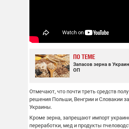
14.11.2025 1
"Око и щит":
РЭБ и пикап
продолжаетс
средств на 
сразу четыр
ВСУ
ПО ТЕМЕ
Запасов зерна в Украин
ОП
Отмечают, что почти треть средств пол
решения Польши, Венгрии и Словакии з
Украины.
Кроме зерна, запрещают импорт украинс
переработки, мед и продукты пчеловодств