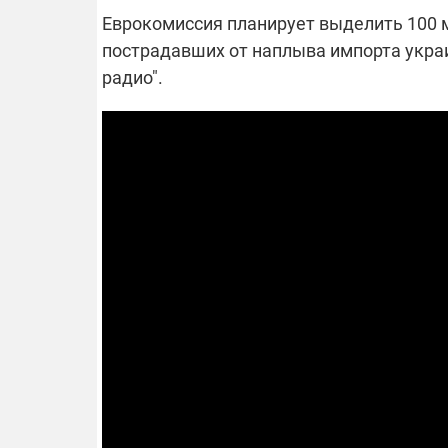
Еврокомиссия планирует выделить 100 
пострадавших от наплыва импорта укра
радио".
ОТКЛЮЧЕН
Часть потре
областях ос
электроснаб
Подготовьте
российских 
связи с ано
возможно в
отключений 
подробност
08.09.2025 1
Поддержи
"Машинерию
выиграй ле
Dodge Challe