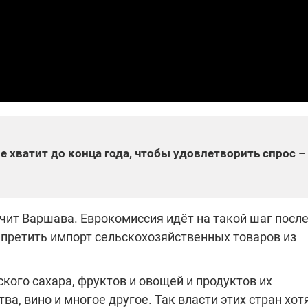
которые снимают на
самых горячих
направлениях фронта
7:25
04.12.2025 13:01
 дроны,
"Отправьте
ы –
Вернадского на
я сбор
фронт": стрелковая
нужды
бригада Воздушных
ех бригад
сил ВСУ собирает на
НРК Numo
е хватит до конца года, чтобы удовлетворить спрос –
учит Варшава. Еврокомиссия идёт на такой шаг посл
апретить импорт сельскохозяйственных товаров из
кого сахара, фруктов и овощей и продуктов их
а, вино и многое другое. Так власти этих стран хот