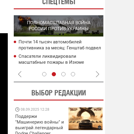
СПЕЦТЕМЫ
СПЕЦО
ПОЛНОМАСШТАБНАЯ ВОЙНА
О
"ХЛО
РОССИИ ПРОТИВ УКРАИНЫ
О
ОККУПИРО
Почти 14 тысяч автомобилей
ича:
В Ялте про
противника за месяц: Генштаб подвел
пожар: пор
итоги июля
ьного
дронами
Спасатели ликвидировали
ея
Силы оборо
масштабные пожары в Изюме
РЛС и скла
Харьковской области: город подвергся
атаке со стороны рф
ВЫБОР РЕДАКЦИИ
08.09.2025 12:28
11.08.2025 15:
Поддержи
Работают на
"Машинерию войны" и
передовой:
выиграй легендарный
поддержите
Dodge Challenger
военкоров "5 