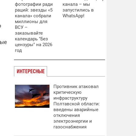
фотографии ради
канала – мы
раций: звезды «5
запустились в
канала» собрали
WhatsApp!
миллионы для
ю
ВСУ –
заказывайте
календарь "Без
рые
цензуры" на 2026
год
ИНТЕРЕСНЫЕ
Противник атаковал
критическую
инфраструктуру
Полтавской области:
введены аварийные
отключения
электроэнергии и
газоснабжения