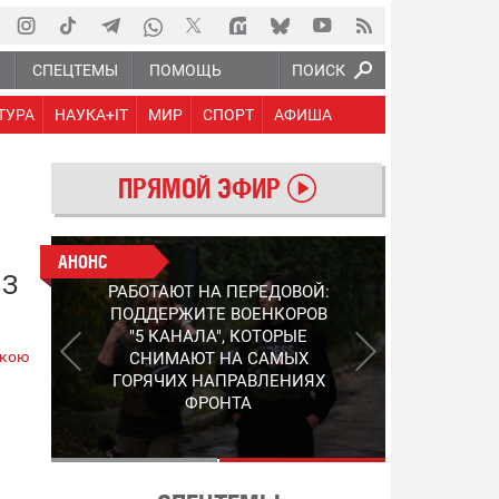
Ю
СПЕЦТЕМЫ
ПОМОЩЬ
ПОИСК
ТУРА
НАУКА+IT
МИР
СПОРТ
АФИША
ПРЯМОЙ ЭФИР
АНОНС
АНОНС
ИЗ
РАБОТАЮТ НА ПЕРЕДОВОЙ:
СЛЕДУЮЩЕЕ ПОКОЛЕНИЕ
ПОДДЕРЖИТЕ ВОЕНКОРОВ
PEP: КАК УКРАИНСКИЙ
"5 КАНАЛА", КОТОРЫЕ
STEP-3 МЕНЯЕТ ПРАВИЛА
ькою
СНИМАЮТ НА САМЫХ
ИГРЫ В ОБНАРУЖЕНИИ FPV-
ГОРЯЧИХ НАПРАВЛЕНИЯХ
ДРОНОВ
ФРОНТА