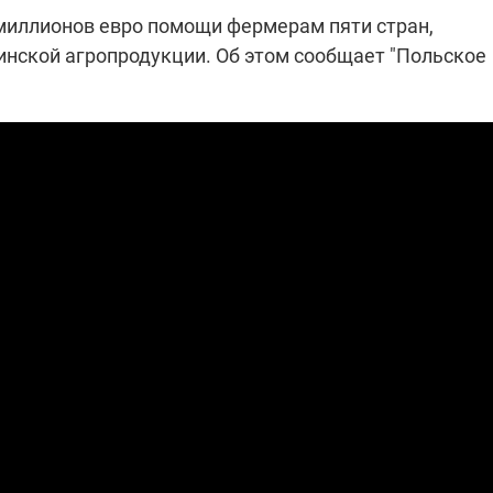
миллионов евро помощи фермерам пяти стран,
инской агропродукции. Об этом сообщает "Польское
"ПЛЕНКИ МИНДИЧА": ДЕЛО 
ИЕ СВЕТА В УКРАИНЕ
АФЕРАХ ДРУГА ЗЕЛЕНСКОГ
бителей в четырех
Новое подозрение по делу Минд
тается без
НАБУ начало расследование в
жения в результате
отношении бывшего исполнител
 внешние аккумуляторы: в
С бывшего вице-премьера Алекс
обстрелов
директора Энергоатома
мальной жарой в августе
Чернышова сняли электронный
озобновление графиков
браслет слежения
электроэнергии –
и
2:28
11.08.2025 15:16
Работают на
 войны" и
передовой:
гендарный
поддержите
nger
военкоров "5 канала",