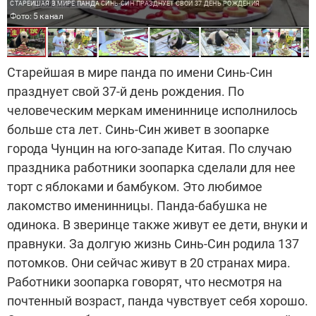
СТАРЕЙШАЯ В МИРЕ ПАНДА СИНЬ-СИН ПРАЗДНУЕТ СВОЙ 37 ДЕНЬ РОЖДЕНИЯ
Фото: 5 канал
Старейшая в мире панда по имени Синь-Син
празднует свой 37-й день рождения. По
человеческим меркам имениннице исполнилось
больше ста лет. Синь-Син живет в зоопарке
города Чунцин на юго-западе Китая. По случаю
праздника работники зоопарка сделали для нее
торт с яблоками и бамбуком. Это любимое
лакомство именинницы. Панда-бабушка не
одинока. В зверинце также живут ее дети, внуки и
правнуки. За долгую жизнь Синь-Син родила 137
потомков. Они сейчас живут в 20 странах мира.
Работники зоопарка говорят, что несмотря на
почтенный возраст, панда чувствует себя хорошо.