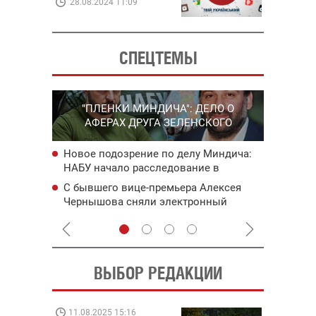
28.08.2024 11:09
СПЕЦТЕМЫ
ПОЛ
"ПЛЕНКИ МИНДИЧА": ДЕЛО О
РАИНЕ
РО
АФЕРАХ ДРУГА ЗЕЛЕНСКОГО
ех
Уже 13 
Новое подозрение по делу Миндича:
вследст
НАБУ начало расследование в
ате
Одесско
отношении бывшего исполнительного
ляторы: в
Принужд
С бывшего вице-премьера Алексея
директора Энергоатома
 августе
Зеленск
Чернышова сняли электронный
рафиков
антибал
браслет слежения
 –
полити
ВЫБОР РЕДАКЦИИ
11.08.2025 15:16
08.09.202