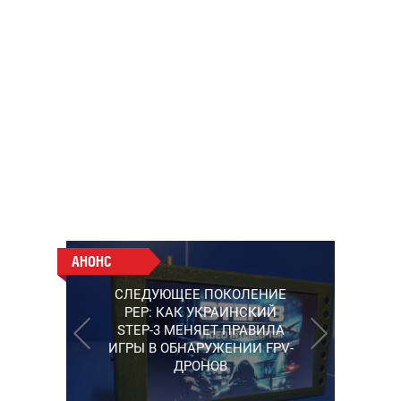
АНОНС
АНОНС
РАБОТАЮТ НА ПЕРЕДОВОЙ:
СЛЕДУЮЩЕЕ ПОКОЛЕНИЕ
ПОДДЕРЖИТЕ ВОЕНКОРОВ
PEP: КАК УКРАИНСКИЙ
"5 КАНАЛА", КОТОРЫЕ
STEP-3 МЕНЯЕТ ПРАВИЛА
СНИМАЮТ НА САМЫХ
ИГРЫ В ОБНАРУЖЕНИИ FPV-
ГОРЯЧИХ НАПРАВЛЕНИЯХ
ДРОНОВ
ФРОНТА