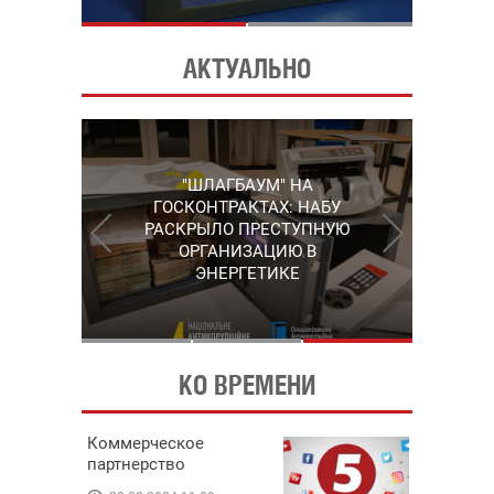
АКТУАЛЬНО
"КАРЛСОН" С
"ШЛАГБАУМ" НА
ГРУШЕВСКОГО: НАБУ
СЕРГЕЙ ПУШКАРЬ,
ГОСКОНТРАКТАХ: НАБУ
УПОМЯНУТЫЙ В "ПЛЕНКАХ
ВЫШЛО НА ОДНОГО ИЗ
РАСКРЫЛО ПРЕСТУПНУЮ
МИНДИЧА", ПОКИНУЛ
РУКОВОДИТЕЛЕЙ
ОРГАНИЗАЦИЮ В
КОРРУПЦИОННОЙ СХЕМЫ
УКРАИНУ
ЭНЕРГЕТИКЕ
В ЭНЕРГЕТИКЕ
КО ВРЕМЕНИ
Коммерческое
партнерство