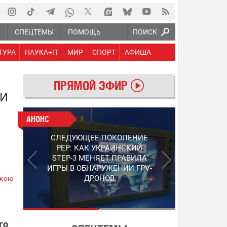
Ю
СПЕЦТЕМЫ
ПОМОЩЬ
ПОИСК
ТУРА
НАУКА+IT
МИР
СПОРТ
АФИША
ПРЯМОЙ ЭФИР
 И
АНОНС
АНОНС
РАБОТАЮТ НА ПЕРЕДОВОЙ:
СЛЕДУЮЩЕЕ ПОКОЛЕНИЕ
ПОДДЕРЖИТЕ ВОЕНКОРОВ
PEP: КАК УКРАИНСКИЙ
"5 КАНАЛА", КОТОРЫЕ
STEP-3 МЕНЯЕТ ПРАВИЛА
СНИМАЮТ НА САМЫХ
ИГРЫ В ОБНАРУЖЕНИИ FPV-
ГОРЯЧИХ НАПРАВЛЕНИЯХ
ДРОНОВ
ькою
ФРОНТА
го