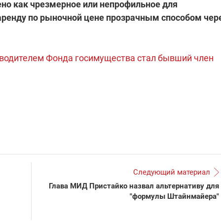
ено как чрезмерное или непрофильное для
которые снимают на
 аренду по рыночной цене прозрачным способом чер
самых горячих
направлениях фронта
7:25
04.12.2025 13:01
 дроны,
"Отправьте
ы –
Вернадского на
водителем Фонда госимущества стал бывший член
я сбор
фронт": стрелковая
нужды
бригада Воздушных
ех бригад
сил ВСУ собирает на
НРК Numo
Следующий материал
Глава МИД Пристайко назвал альтернативу для
"формулы Штайнмайера"