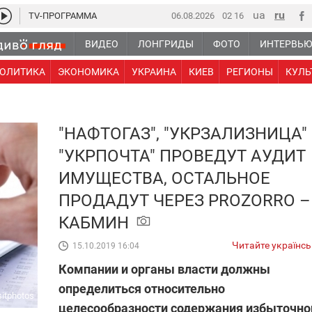
TV-ПРОГРАММА
06.08.2026
02:16
ВИДЕО
ЛОНГРИДЫ
ФОТО
ИНТЕРВЬ
ОЛИТИКА
ЭКОНОМИКА
УКРАИНА
КИЕВ
РЕГИОНЫ
КУЛЬ
"НАФТОГАЗ", "УКРЗАЛИЗНИЦА"
"УКРПОЧТА" ПРОВЕДУТ АУДИТ
ИМУЩЕСТВА, ОСТАЛЬНОЕ
ПРОДАДУТ ЧЕРЕЗ PROZORRO –
КАБМИН
Читайте українс
15.10.2019 16:04
Компании и органы власти должны
определиться относительно
itphotos
целесообразности содержания избыточно