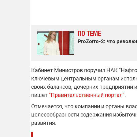
ОТКЛЮЧЕН
ПО ТЕМЕ
ProZorro-2: что револ
Часть потре
областях ос
электроснаб
Подготовьте
российских 
связи с ано
Кабинет Министров поручил НАК "Нафтога
возможно в
отключений 
ключевым центральным органам исполни
подробност
своих балансов, дочерних предприятий 
пишет
"Правительственный портал"
.
Отмечается, что компании и органы вл
08.09.2025 1
целесообразности содержания избыточн
Поддержи
развития.
"Машинерию
выиграй ле
Dodge Challe