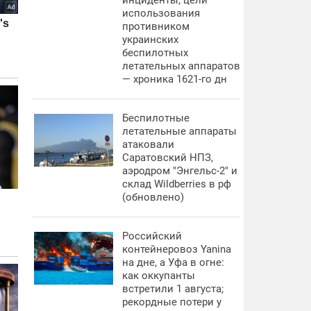
инциденты; цели
использования
противником
украинских
беспилотных
летательных аппаратов
— хроника 1621-го дн
Беспилотные
летательные аппараты
атаковали
Саратовский НПЗ,
аэродром "Энгельс-2" и
склад Wildberries в рф
(обновлено)
Российский
контейнеровоз Yanina
на дне, а Уфа в огне:
как оккупанты
встретили 1 августа;
рекордные потери у