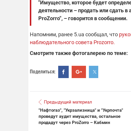
"Имущество, которое будет определ
деятельности – продать или сдать в
14.11.2025 1
ProZorro", – говорится в сообщении.
"Око и щит":
РЭБ и пикап
Напомним, ранее 5.ua сообщал, что
руко
продолжаетс
средств на 
наблюдательного совета Prozorro.
сразу четыр
ВСУ
Смотрите также фотогалерею по теме:
Поделиться:
Предыдущий материал
"Нафтогаз", "Укрзализница" и "Укрпочта"
проведут аудит имущества, остальное
продадут через ProZorro – Кабмин