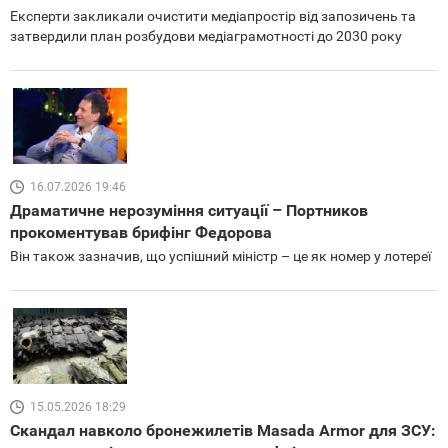
Експерти закликали очистити медіапростір від запозичень та
затвердили план розбудови медіаграмотності до 2030 року
16.07.2026 19:46
Драматичне нерозуміння ситуації – Портников
прокоментував брифінг Федорова
Він також зазначив, що успішний міністр – це як номер у лотереї
15.05.2026 18:29
Скандал навколо бронежилетів Masada Armor для ЗСУ: