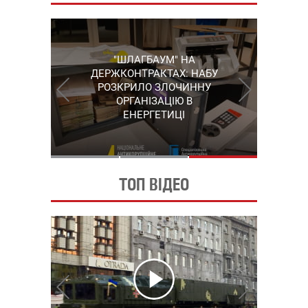
"ШЛАГБАУМ" НА
"КАРЛСОН" ІЗ
СЕРГІЙ ПУШКАР,
ДЕРЖКОНТРАКТАХ: НАБУ
ГРУШЕВСЬКОГО: НАБУ
ЗГАДАНИЙ У "ПЛІВКАХ
ВИЙШЛО НА ОДНОГО З
РОЗКРИЛО ЗЛОЧИННУ
МІНДІЧА", ЗАЛИШИВ
КЕРІВНИКІВ КОРУПЦІЙНОЇ
ОРГАНІЗАЦІЮ В
УКРАЇНУ
СХЕМИ В ЕНЕРГЕТИЦІ
ЕНЕРГЕТИЦІ
ТОП ВІДЕО