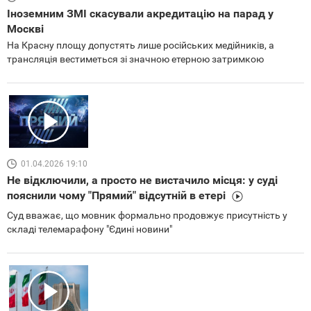
Іноземним ЗМІ скасували акредитацію на парад у
Москві
На Красну площу допустять лише російських медійників, а
трансляція вестиметься зі значною етерною затримкою
01.04.2026 19:10
Не відключили, а просто не вистачило місця: у суді
пояснили чому "Прямий" відсутній в етері
Суд вважає, що мовник формально продовжує присутність у
складі телемарафону "Єдині новини"