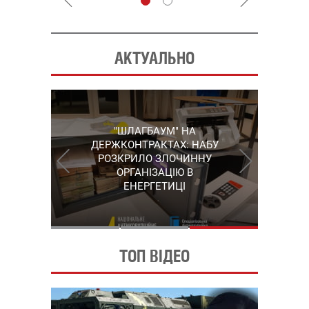
АКТУАЛЬНО
"ШЛАГБАУМ" НА
"КАРЛСОН" ІЗ
СЕРГІЙ ПУШКАР,
ДЕРЖКОНТРАКТАХ: НАБУ
ГРУШЕВСЬКОГО: НАБУ
ЗГАДАНИЙ У "ПЛІВКАХ
ВИЙШЛО НА ОДНОГО З
РОЗКРИЛО ЗЛОЧИННУ
МІНДІЧА", ЗАЛИШИВ
КЕРІВНИКІВ КОРУПЦІЙНОЇ
ОРГАНІЗАЦІЮ В
УКРАЇНУ
СХЕМИ В ЕНЕРГЕТИЦІ
ЕНЕРГЕТИЦІ
ТОП ВІДЕО