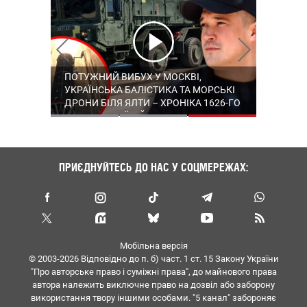
"ЧІТКЕ ВЛУЧАННЯ БЕЗ ЗБИТТЯ КУРСУ":
ПОТУЖНИЙ ВИБУХ У МОСКВІ,
УКРАЇНА ТА США ДОМОВИЛИСЯ ПРО
ФЕДОРОВ НАТЯКНУВ НА "САПСАН" І
УКРАЇНСЬКА БАЛІСТИКА ТА МОРСЬКІ
ЩОМІСЯЧНІ ПОСТАЧАННЯ РАКЕТ ДО
РОЗПОВІВ ДЕТАЛІ УСПІШНОГО
ДРОНИ БІЛЯ ЯЛТИ – ХРОНІКА 1626-ГО
PATRIOT – ЗЕЛЕНСЬКИЙ
ВИПРОБУВАННЯ УКРАЇНСЬКОЇ
ДНЯ ВЕЛИКОЇ ВІЙНИ
БАЛІСТИКИ
ПРИЄДНУЙТЕСЬ ДО НАС У СОЦМЕРЕЖАХ:
Мобільна версія
© 2003-2026 Вiдповiдно до п. б) част. 1 ст. 15 Закону України
"Про авторське право i сумiжнi права", до майнового права
автора належить виключне право на дозвiл або заборону
використання твору iншими особами. "5 канал" забороняє