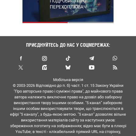
ПОДРОБИЦІ ПРО
НАПРЯМКАХ ФРОНТУ
ПЕРЕХОПЛЮВАЧ
ПРИЄДНУЙТЕСЬ ДО НАС У СОЦМЕРЕЖАХ:
Мобільна версія
© 2003-2026 Вiдповiдно до п. б) част. 1 ст. 15 Закону України
"Про авторське право i сумiжнi права", до майнового права
автора належить виключне право на дозвiл або заборону
використання твору iншими особами. "5 канал" забороняє
iншим особам використовувати твори, що транслюються в
ефipi "5 каналу", з будь-якою метою. "5 канал" дозволяє вiльне
використання матерiалiв сайту за наступних умов:
збереження логотипу на зображеннях; вiдео має бути в плеєрі
YouTube; в тексті - клікабельний прямий URL на сторінку,