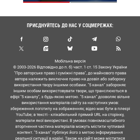
ПРИЄДНУЙТЕСЬ ДО НАС У СОЦМЕРЕЖАХ:
Мобільна версія
© 2003-2026 Вiдповiдно до п. б) част. 1 ст. 15 Закону України
"Про авторське право i сумiжнi права", до майнового права
автора належить виключне право на дозвiл або заборону
використання твору iншими особами. "5 канал" забороняє
iншим особам використовувати твори, що транслюються в
ефipi "5 каналу", з будь-якою метою. "5 канал" дозволяє вiльне
використання матерiалiв сайту за наступних умов:
збереження логотипу на зображеннях; вiдео має бути в плеєрі
YouTube; в тексті - клікабельний прямий URL на сторінку,
матеріали якої використані. В умовах повномасштабного
вторгнення частина матеріалів можуть містити чутливий
контент. "5 канал" публікує його з метою інформування
реальної ситуації в країні. Також на сайті може міститися