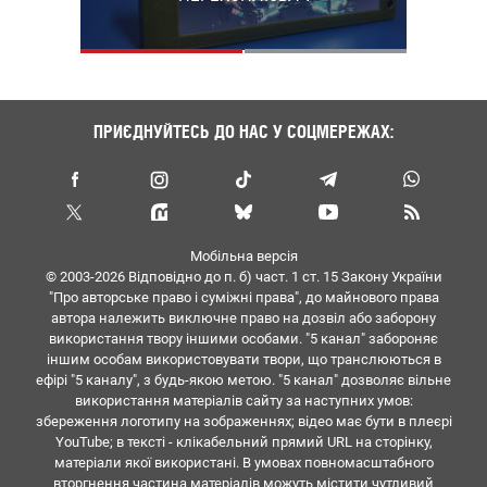
ПРИЄДНУЙТЕСЬ ДО НАС У СОЦМЕРЕЖАХ:
Мобільна версія
© 2003-2026 Вiдповiдно до п. б) част. 1 ст. 15 Закону України
"Про авторське право i сумiжнi права", до майнового права
автора належить виключне право на дозвiл або заборону
використання твору iншими особами. "5 канал" забороняє
iншим особам використовувати твори, що транслюються в
ефipi "5 каналу", з будь-якою метою. "5 канал" дозволяє вiльне
використання матерiалiв сайту за наступних умов:
збереження логотипу на зображеннях; вiдео має бути в плеєрі
YouTube; в тексті - клікабельний прямий URL на сторінку,
матеріали якої використані. В умовах повномасштабного
вторгнення частина матеріалів можуть містити чутливий