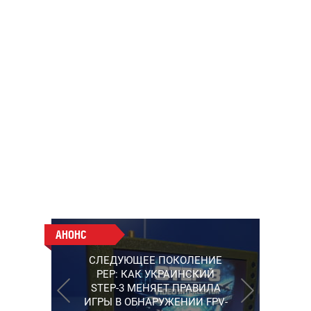
АНОНС
АНОНС
РАБОТАЮТ НА ПЕРЕДОВОЙ:
СЛЕДУЮЩЕЕ ПОКОЛЕНИЕ
ПОДДЕРЖИТЕ ВОЕНКОРОВ
PEP: КАК УКРАИНСКИЙ
"5 КАНАЛА", КОТОРЫЕ
STEP-3 МЕНЯЕТ ПРАВИЛА
СНИМАЮТ НА САМЫХ
ИГРЫ В ОБНАРУЖЕНИИ FPV-
ГОРЯЧИХ НАПРАВЛЕНИЯХ