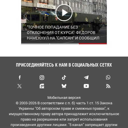
УКРАИНА ЗАПРАШИВАЕТ ЛИЦЕНЗИЮ
УКРАИНА И США ДОСТИГЛИ
"ТОЧНОЕ ПОПАДАНИЕ БЕЗ
НА PATRIOT, А ДРОНЫ ВЕДУТ ОХОТУ
ДОГОВОРЕННОСТИ О ЕЖЕМЕСЯЧНЫХ
ОТКЛОНЕНИЯ ОТ КУРСА": ФЕДОРОВ
НА ТЕНЕВОЙ ФЛОТ – ХРОНИКА 1627-
ПОСТАВКАХ РАКЕТ ДЛЯ СИСТЕМ
НАМЕКНУЛ НА "САПСАН" И СООБЩИЛ
ГО ДНЯ ВЕЛИКОЙ ВОЙНЫ
PATRIOT – ЗЕЛЕНСКИЙ
ПОДРОБНОСТИ УСПЕШНОГО
ИСПЫТАНИЯ УКРАИНСКОЙ
БАЛЛИСТИЧЕСКОЙ РАКЕТЫ
ПРИСОЕДИНЯЙТЕСЬ К НАМ В СОЦИАЛЬНЫХ СЕТЯХ
Мобильная версия
© 2003-2026 В соответствии с п. б) часть 1 ст. 15 Закона
Украины "Об авторском праве и смежных правах", к
имущественному праву автора принадлежит исключительное
право на разрешение или запрет использования
произведения другими лицами. "5 канал" запрещает другим