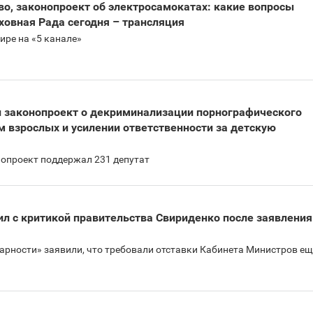
во, законопроект об электросамокатах: какие вопросы
ховная Рада сегодня – трансляция
ире на «5 канале»
 законопроект о декриминализации порнографического
м взрослых и усилении ответственности за детскую
нопроект поддержал 231 депутат
л с критикой правительства Свириденко после заявления
арности» заявили, что требовали отставки Кабинета Министров ещ