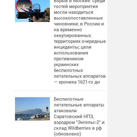
Взрыв в Москве: среди
гостей мероприятия
могли находиться
высокопоставленные
чиновники; в России и
на временно
оккупированных
территориях очередные
инциденты; цели
использования
противником
украинских
беспилотных
летательных аппаратов
— хроника 1621-го дн
Беспилотные
летательные аппараты
атаковали
Саратовский НПЗ,
аэродром "Энгельс-2" и
склад Wildberries в рф
(обновлено)