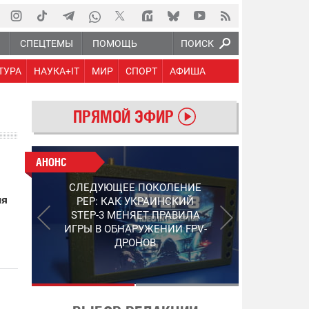
Ю
СПЕЦТЕМЫ
ПОМОЩЬ
ПОИСК
ТУРА
НАУКА+IT
МИР
СПОРТ
АФИША
ПРЯМОЙ ЭФИР
АНОНС
АНОНС
РАБОТАЮТ НА ПЕРЕДОВОЙ:
СЛЕДУЮЩЕЕ ПОКОЛЕНИЕ
ПОДДЕРЖИТЕ ВОЕНКОРОВ
ля
PEP: КАК УКРАИНСКИЙ
"5 КАНАЛА", КОТОРЫЕ
STEP-3 МЕНЯЕТ ПРАВИЛА
СНИМАЮТ НА САМЫХ
ИГРЫ В ОБНАРУЖЕНИИ FPV-
ГОРЯЧИХ НАПРАВЛЕНИЯХ
ДРОНОВ
ФРОНТА