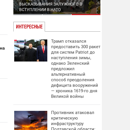
БОРТНИЧЕСКОЙ СТАНЦИИ И НОВЫЕ
ИНФОРМАЦИЮ О ПЕРЕСЕЧЕНИИ
ВЫСКАЗЫВАНИЯ ЗАЛУЖНОГО О
УГРОЗЫ СО СТОРОНЫ КНДР –
ГРАНИЦЫ: В ГПСУ ОБЪЯСНИЛИ,
ВСТУПЛЕНИИ В НАТО
ХРОНИКА 1624-ГО ДНЯ ВЕЛИКОЙ
ЗАЧЕМ
ВОЙНЫ
ИНТЕРЕСНЫЕ
Трамп отказался
предоставить 300 ракет
на
для систем Patriot до
наступления зимы,
однако Зеленский
предложил
альтернативный
способ преодоления
дефицита вооружений
— хроника 1619-го дня
Великой войны
Противник атаковал
критическую
инфраструктуру
Полтавской области: