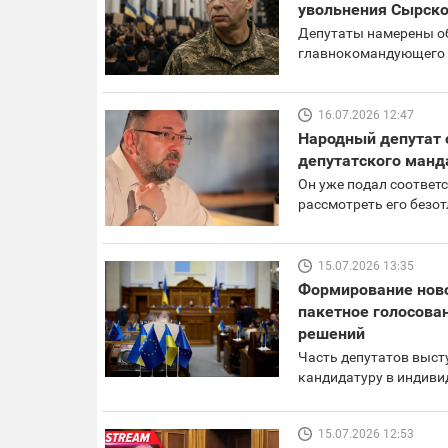
увольнения Сырско
Депутаты намерены об
главнокомандующего
16.07.2026 12:47
Народный депутат о
депутатского манд
Он уже подал соответ
рассмотреть его безо
15.07.2026 13:35
Формирование ново
пакетное голосован
решений
Часть депутатов выст
кандидатуру в индиви
15.07.2026 12:53