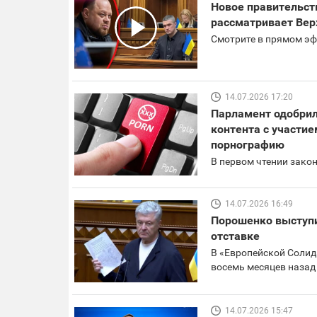
Новое правительст
рассматривает Вер
Смотрите в прямом эф
14.07.2026 17:20
Парламент одобрил
контента с участие
порнографию
В первом чтении зако
14.07.2026 16:49
Порошенко выступи
отставке
В «Европейской Солид
восемь месяцев назад
14.07.2026 15:47