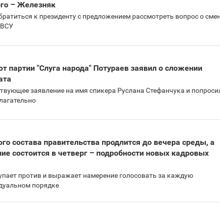
го – Железняк
ратиться к президенту с предложением рассмотреть вопрос о сме
 ВСУ
08.09.2025 12:28
Поддержи
"Машинерию войны" и
выиграй легендарный
т партии "Слуга народа" Потураев заявил о сложении
Dodge Challenger
ата
ствующее заявление на имя спикера Руслана Стефанчука и попроси
14.11.2025 17:25
тлагательно
"Око и щит": дроны,
РЭБ и пикапы –
продолжается сбор
средств на нужды
го состава правительства продлится до вечера среды, а
сразу четырех бригад
ие состоится в четверг – подробности новых кадровых
ВСУ
упает против и выражает намерение голосовать за каждую
дуальном порядке